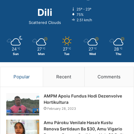
Dili
25º - 23º
75%
2.51 km/h
Scattered Clouds
24
27
27
27
28
℃
℃
℃
℃
℃
Sun
Mon
Tue
Wed
Thu
Popular
Recent
Comments
AMPM Apoiu Fundus Hodi Dezenvolve
Hortikultura
February 28, 2023
Amu Pároku Venilale Hasa’e Kustu
Renova Sertidaun Ba $30, Amu Vigario