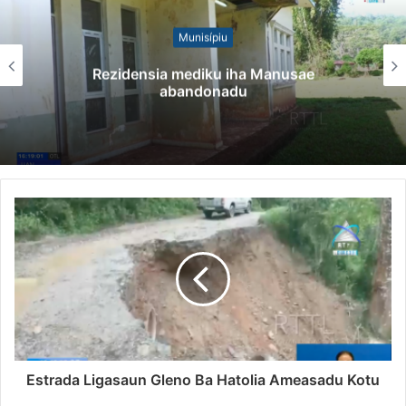
Munisípiu
Rezidensia mediku iha Manusae
abandonadu
Estrada Ligasaun Gleno Ba Hatolia Ameasadu Kotu