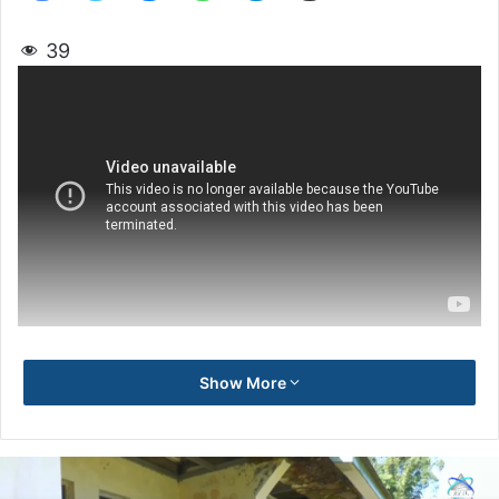
39
Show More