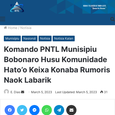
Menu
Home
/
Notísia
Munisípiu
Nasionál
Notísia
Notísia Kalan
Komando PNTL Munisipiu
Bobonaro Husu Komunidade
Hato’o Keixa Konaba Rumoris
Naok Labarik
E. Dias
Send
March 5, 2023
Last Updated: March 5, 2023
31
an
email
Facebook
Twitter
Messenger
WhatsApp
Telegram
Share via Email