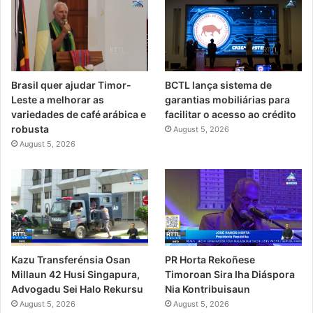
Brasil quer ajudar Timor-
BCTL lança sistema de
Leste a melhorar as
garantias mobiliárias para
variedades de café arábica e
facilitar o acesso ao crédito
robusta
August 5, 2026
August 5, 2026
PR Horta Rekoñese
Kazu Transferénsia Osan
Timoroan Sira Iha Diáspora
Millaun 42 Husi Singapura,
Nia Kontribuisaun
Advogadu Sei Halo Rekursu
August 5, 2026
August 5, 2026