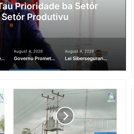
au Prioridade ba Setór
 Setór Produtivu
August 4, 2026
August 4, 2026
PR Horta Rekoñese Timoroan Sira Iha Diáspora Nia Kontribuisaun
Governu Promete Tau Prioridade ba Setór Minerais no Setór Produtivu
Lei Siberseguransa Ajuda Autoridade Polisiál Kaptura Autór Kriminozu ho Paradeiru Iha Estranjeiru