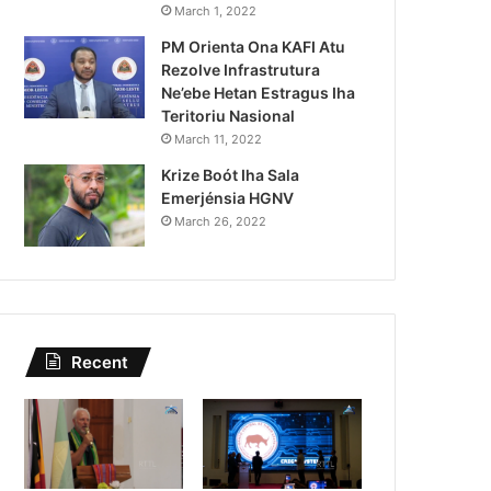
Lei Siberseguransa Ajuda Au
March 1, 2022
PM Orienta Ona KAFI Atu
Kaptura Autór Kriminozu h
Rezolve Infrastrutura
Estranjeiru
Ne’ebe Hetan Estragus Iha
Teritoriu Nasional
March 11, 2022
Krize Boót Iha Sala
Emerjénsia HGNV
March 26, 2022
Recent