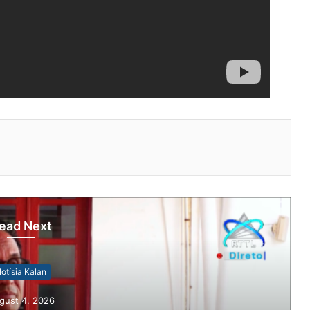
ead Next
otísia Kalan
gust 4, 2026