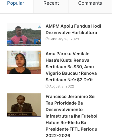
Popular
Recent
Comments
AMPM Apoiu Fundus Hodi
Dezenvolve Hortikultura
February 28, 2023
Amu Pároku Venilale
Hasa’e Kustu Renova
Sertidaun Ba $30, Amu
Vigario Baucau : Renova
Sertidaun Ne’e $2 De’it
August 8, 2022
Francisco Jeronimo Sei
Tau Prioridade Ba
Desenvolvimento
Infrastrutura Iha Futebol
Notísia Kalan
Hafoin Re-Eleitu Ba
Presidente FFTL Periodu
August 4, 2026
2022-2026