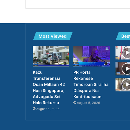
Most Viewed
Bes
PR Horta
Kazu
Rekoñese
Transferénsia
Timoroan Sira Iha
Osan Millaun 42
Diáspora Nia
Husi Singapura,
Kontribuisaun
Advogadu Sei
Halo Rekursu
August 5, 2026
August 5, 2026