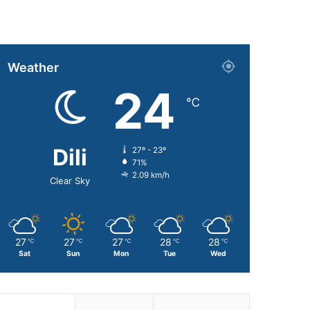
Weather
24
℃
Dili
27º - 23º
71%
2.09 km/h
Clear Sky
27
27
27
28
28
℃
℃
℃
℃
℃
Sat
Sun
Mon
Tue
Wed