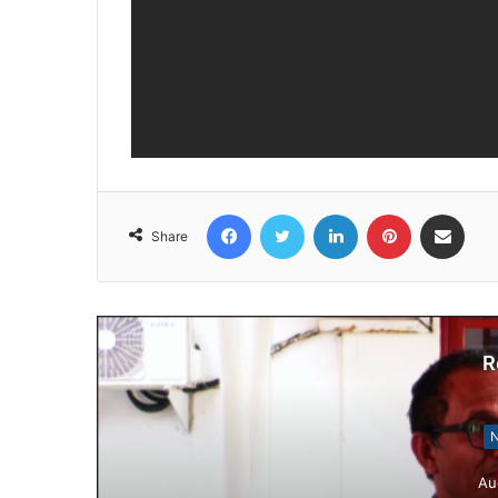
Facebook
Twitter
LinkedIn
Pinterest
Share via Email
Share
R
N
Au