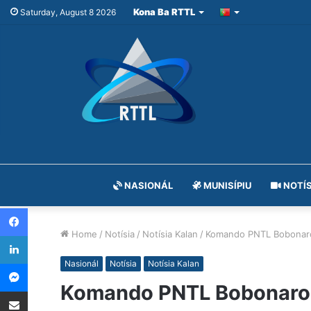
Kona Ba RTTL
Saturday, August 8 2026
NASIONÁL
MUNISÍPIU
NOTÍS
Facebook
Home
/
Notísia
/
Notísia Kalan
/
Komando PNTL Bobonaro 
LinkedIn
Messenger
Nasionál
Notísia
Notísia Kalan
Komando PNTL Bobonaro A
Share via Email