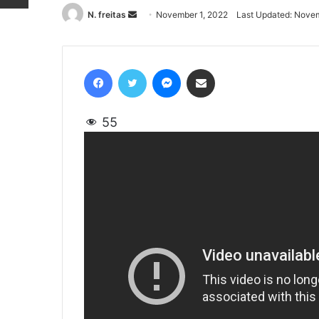
N. freitas
Send
November 1, 2022
Last Updated: Novem
an
email
Facebook
Twitter
Messenger
Share via Email
55