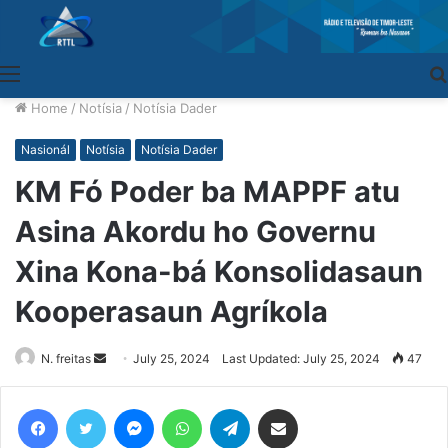
Menu
Home
/
Notísia
/
Notísia Dader
Nasionál
Notísia
Notísia Dader
KM Fó Poder ba MAPPF atu
Asina Akordu ho Governu
Xina Kona-bá Konsolidasaun
Kooperasaun Agríkola
N. freitas
Send
July 25, 2024
Last Updated: July 25, 2024
47
an
email
Facebook
Twitter
Messenger
WhatsApp
Telegram
Share via Email