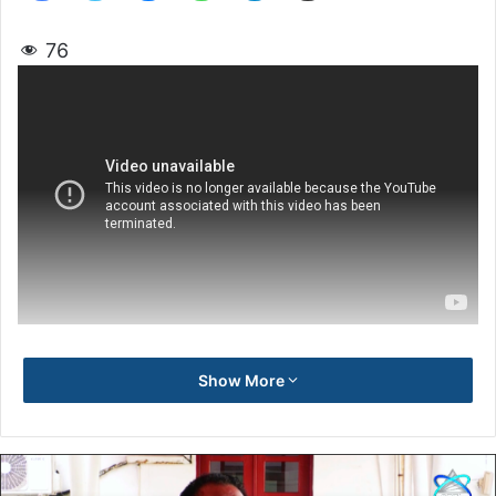
76
Show More