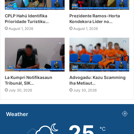
CPLP Hahú Identifika
Prezidente Ramos-Horta
Prioridade Turístiku…
Kondekora Líder no…
August 1, 2026
August 1, 2026
La Kumpri Notifikasaun
Advogadu: Kazu Scamming
Tribunál, SIK…
Iha Metiaut…
July 30, 2026
July 30, 2026
Weather
25
℃