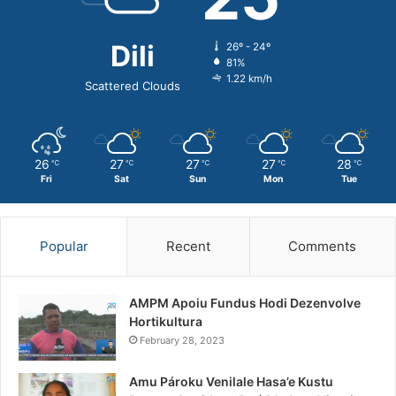
Dili
26º - 24º
81%
1.22 km/h
Scattered Clouds
26
27
27
27
28
℃
℃
℃
℃
℃
Fri
Sat
Sun
Mon
Tue
Popular
Recent
Comments
AMPM Apoiu Fundus Hodi Dezenvolve
Hortikultura
February 28, 2023
Amu Pároku Venilale Hasa’e Kustu