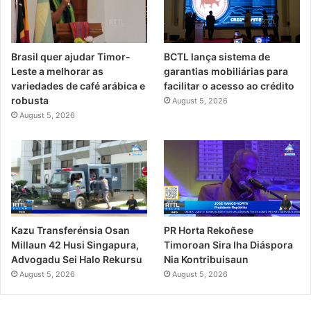
Brasil quer ajudar Timor-
BCTL lança sistema de
Leste a melhorar as
garantias mobiliárias para
variedades de café arábica e
facilitar o acesso ao crédito
robusta
August 5, 2026
August 5, 2026
PR Horta Rekoñese
Kazu Transferénsia Osan
Timoroan Sira Iha Diáspora
Millaun 42 Husi Singapura,
Nia Kontribuisaun
Advogadu Sei Halo Rekursu
August 5, 2026
August 5, 2026