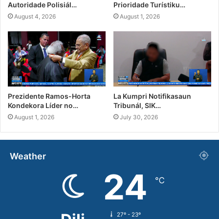
Autoridade Polisiál…
Prioridade Turístiku…
August 4, 2026
August 1, 2026
Prezidente Ramos-Horta
La Kumpri Notifikasaun
Kondekora Líder no…
Tribunál, SIK…
August 1, 2026
July 30, 2026
Weather
24
℃
27º - 23º