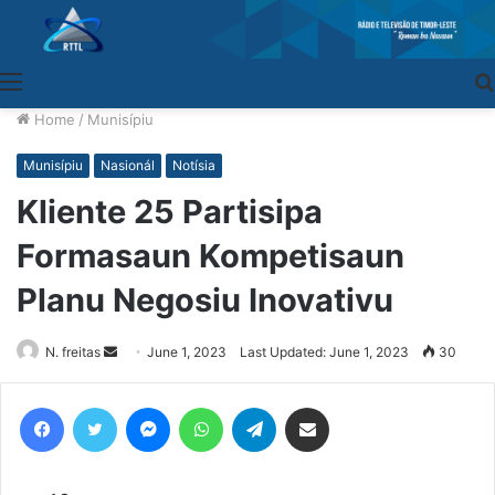
Menu
Home
/
Munisípiu
Munisípiu
Nasionál
Notísia
Kliente 25 Partisipa
Formasaun Kompetisaun
Planu Negosiu Inovativu
N. freitas
Send
June 1, 2023
Last Updated: June 1, 2023
30
an
email
Facebook
Twitter
Messenger
WhatsApp
Telegram
Share via Email