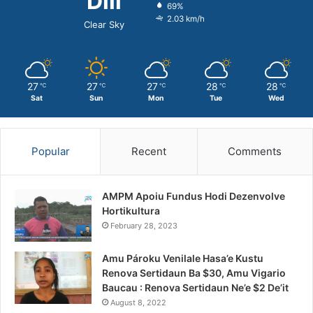
Dili
69%
2.03 km/h
Clear Sky
27
27
27
28
28
℃
℃
℃
℃
℃
Sat
Sun
Mon
Tue
Wed
Popular
Recent
Comments
AMPM Apoiu Fundus Hodi Dezenvolve
Hortikultura
February 28, 2023
Amu Pároku Venilale Hasa’e Kustu
Renova Sertidaun Ba $30, Amu Vigario
Baucau : Renova Sertidaun Ne’e $2 De’it
August 8, 2022