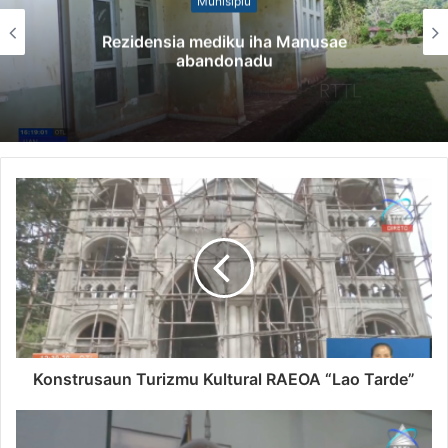
Munisípiu
Rezidensia mediku iha Manusae
abandonadu
Konstrusaun Turizmu Kultural RAEOA “Lao Tarde”