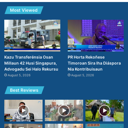
Most Viewed
PR Horta Rekoñese
Kazu Transferénsia Osan
Timoroan Sira Iha Diáspora
Millaun 42 Husi Singapura,
Nia Kontribuisaun
Advogadu Sei Halo Rekursu
August 5, 2026
August 5, 2026
Best Reviews