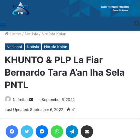
Menu
Home
/
Notísia
/
Notísia Kalan
Nasionál
Notísia
Notísia Kalan
KHUNTO & PLP La Fiar
Bernardo Tara A’an Iha Sela
PNTL
N. freitas
Send
September 6, 2022
an
Last Updated: September 6, 2022
41
email
Facebook
Twitter
Messenger
WhatsApp
Telegram
Share via Email