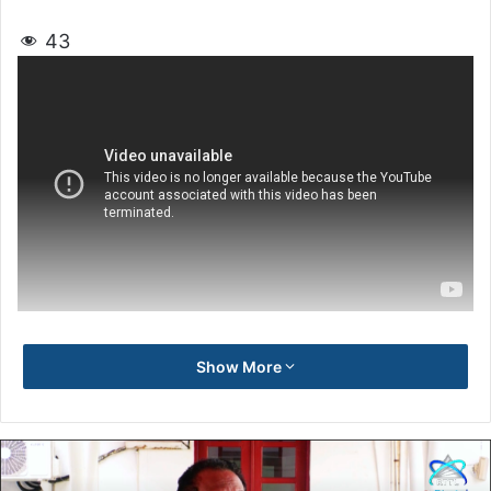
43
Show More