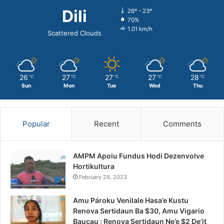
Dili
26º - 23º
70%
1.01 km/h
Scattered Clouds
26
27
27
27
28
℃
℃
℃
℃
℃
Sun
Mon
Tue
Wed
Thu
Popular
Recent
Comments
AMPM Apoiu Fundus Hodi Dezenvolve
Hortikultura
February 28, 2023
Amu Pároku Venilale Hasa’e Kustu
Renova Sertidaun Ba $30, Amu Vigario
Baucau : Renova Sertidaun Ne’e $2 De’it