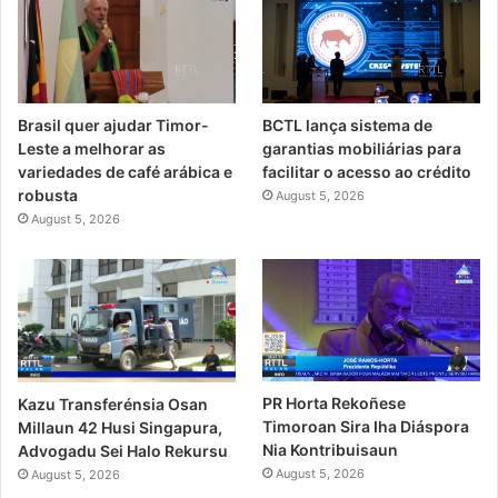
Brasil quer ajudar Timor-
BCTL lança sistema de
Leste a melhorar as
garantias mobiliárias para
variedades de café arábica e
facilitar o acesso ao crédito
robusta
August 5, 2026
August 5, 2026
PR Horta Rekoñese
Kazu Transferénsia Osan
Timoroan Sira Iha Diáspora
Millaun 42 Husi Singapura,
Nia Kontribuisaun
Advogadu Sei Halo Rekursu
August 5, 2026
August 5, 2026