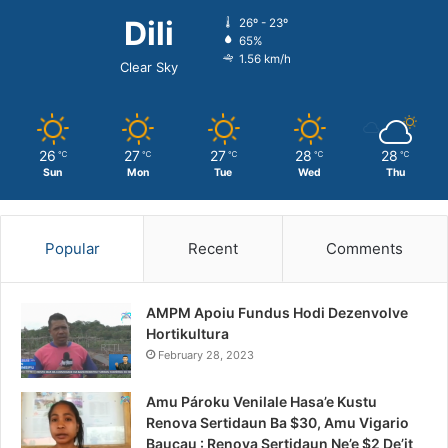
Dili
26º - 23º
65%
1.56 km/h
Clear Sky
26
27
27
28
28
℃
℃
℃
℃
℃
Sun
Mon
Tue
Wed
Thu
Popular
Recent
Comments
AMPM Apoiu Fundus Hodi Dezenvolve
Hortikultura
February 28, 2023
Amu Pároku Venilale Hasa’e Kustu
Renova Sertidaun Ba $30, Amu Vigario
Baucau : Renova Sertidaun Ne’e $2 De’it