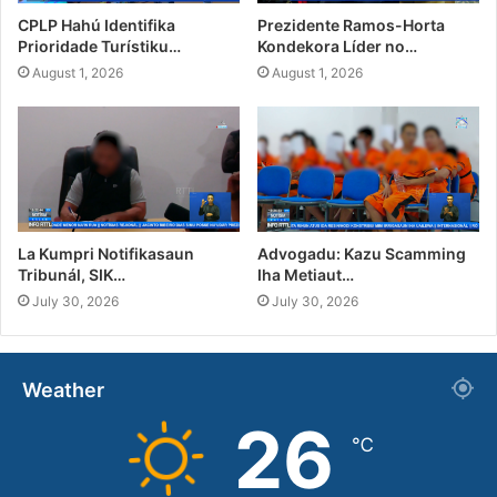
CPLP Hahú Identifika
Prezidente Ramos-Horta
Prioridade Turístiku…
Kondekora Líder no…
August 1, 2026
August 1, 2026
La Kumpri Notifikasaun
Advogadu: Kazu Scamming
Tribunál, SIK…
Iha Metiaut…
July 30, 2026
July 30, 2026
Weather
26
℃