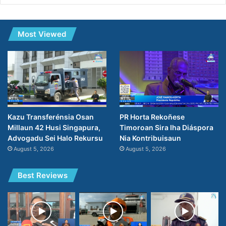
Most Viewed
PR Horta Rekoñese
Kazu Transferénsia Osan
Timoroan Sira Iha Diáspora
Millaun 42 Husi Singapura,
Nia Kontribuisaun
Advogadu Sei Halo Rekursu
August 5, 2026
August 5, 2026
Best Reviews