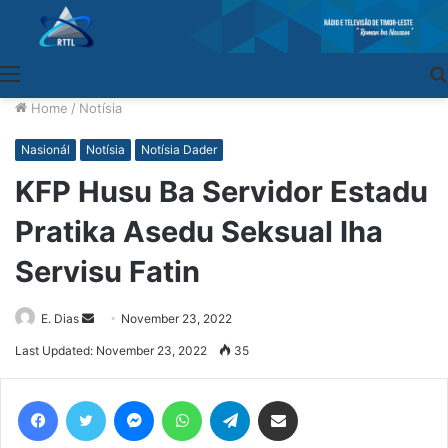
Menu
Home
/
Notísia
Nasionál
Notísia
Notísia Dader
KFP Husu Ba Servidor Estadu
Pratika Asedu Seksual Iha
Servisu Fatin
E. Dias
Send
November 23, 2022
an
Last Updated: November 23, 2022
35
email
Facebook
Twitter
Messenger
WhatsApp
Telegram
Share via Email