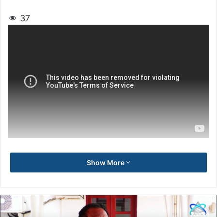
37
Show More