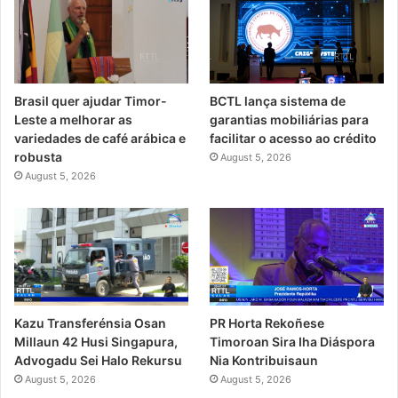
Brasil quer ajudar Timor-
BCTL lança sistema de
Leste a melhorar as
garantias mobiliárias para
variedades de café arábica e
facilitar o acesso ao crédito
robusta
August 5, 2026
August 5, 2026
PR Horta Rekoñese
Kazu Transferénsia Osan
Timoroan Sira Iha Diáspora
Millaun 42 Husi Singapura,
Nia Kontribuisaun
Advogadu Sei Halo Rekursu
August 5, 2026
August 5, 2026