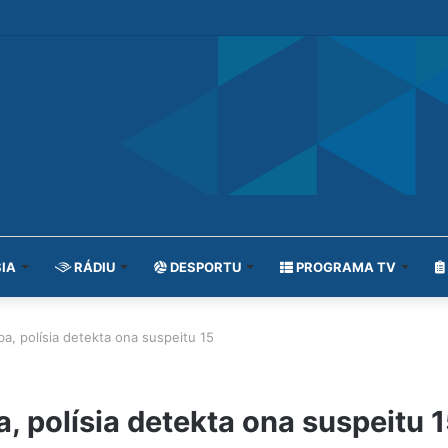
IA
RÁDIU
DESPORTU
PROGRAMA TV
a, polísia detekta ona suspeitu 15
, polísia detekta ona suspeitu 