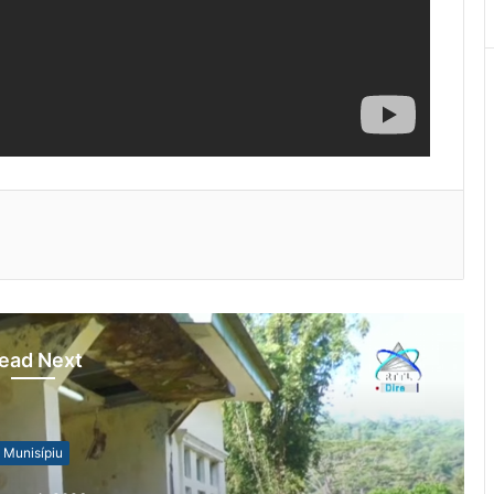
ead Next
Munisípiu