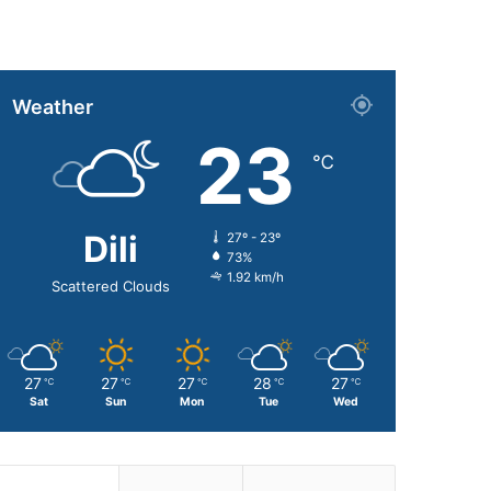
Weather
23
℃
Dili
27º - 23º
73%
1.92 km/h
Scattered Clouds
27
27
27
28
27
℃
℃
℃
℃
℃
Sat
Sun
Mon
Tue
Wed