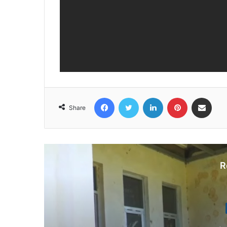
Facebook
Twitter
LinkedIn
Pinterest
Share via Email
Share
R