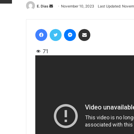
E. Dias
Send
November 10, 2023
Last Updated: Novem
an
email
Facebook
Twitter
Messenger
Share via Email
71