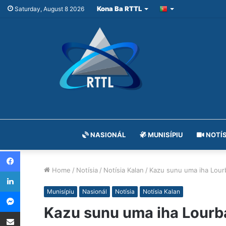
Kona Ba RTTL
Saturday, August 8 2026
NASIONÁL
MUNISÍPIU
NOTÍS
Facebook
Home
/
Notísia
/
Notísia Kalan
/
Kazu sunu uma iha Lourb
LinkedIn
Messenger
Munisípiu
Nasionál
Notísia
Notísia Kalan
Kazu sunu uma iha Lourba
Share via Email