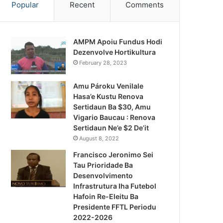
Popular
Recent
Comments
AMPM Apoiu Fundus Hodi
Dezenvolve Hortikultura
February 28, 2023
Amu Pároku Venilale
Hasa’e Kustu Renova
Sertidaun Ba $30, Amu
Vigario Baucau : Renova
Sertidaun Ne’e $2 De’it
August 8, 2022
Francisco Jeronimo Sei
Tau Prioridade Ba
Desenvolvimento
Infrastrutura Iha Futebol
Notísia Kalan
Hafoin Re-Eleitu Ba
Presidente FFTL Periodu
August 4, 2026
2022-2026