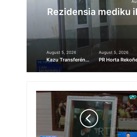
Au
ora
Rezidensia mediku 
August 5, 2026
August 5, 2026
Kazu Transferénsia Osan Millaun 42 Husi Singapura, Advogadu Sei Halo Rekursu