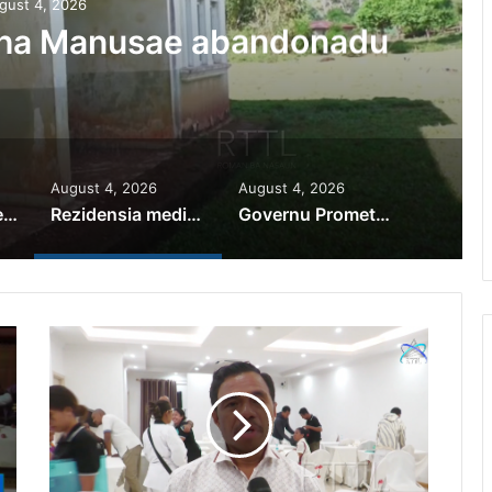
gust 4, 2026
iha Manusae abandonadu
August 4, 2026
August 4, 2026
PR Horta Rekoñese Timoroan Sira Iha Diáspora Nia Kontribuisaun
Rezidensia mediku iha Manusae abandonadu
Governu Promete Tau Prioridade ba Setór Minerais no Setór Produtivu