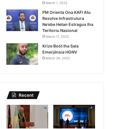
Governu Promete Tau Prio
March 1, 2022
PM Orienta Ona KAFI Atu
Minerais no Setór P
Rezolve Infrastrutura
Ne’ebe Hetan Estragus Iha
Teritoriu Nasional
March 11, 2022
Krize Boót Iha Sala
Emerjénsia HGNV
March 26, 2022
Recent