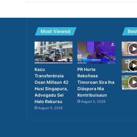
Most Viewed
Bes
PR Horta
Kazu
Rekoñese
Transferénsia
Timoroan Sira Iha
Osan Millaun 42
Diáspora Nia
Husi Singapura,
Kontribuisaun
Advogadu Sei
Halo Rekursu
August 5, 2026
August 5, 2026