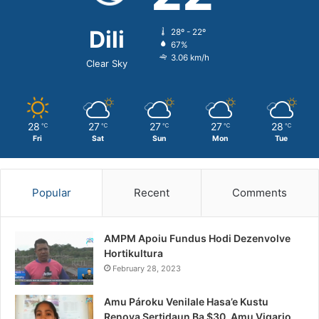
Dili
28º - 22º
67%
3.06 km/h
Clear Sky
28
27
27
27
28
℃
℃
℃
℃
℃
Fri
Sat
Sun
Mon
Tue
Popular
Recent
Comments
AMPM Apoiu Fundus Hodi Dezenvolve
Hortikultura
February 28, 2023
Amu Pároku Venilale Hasa’e Kustu
Renova Sertidaun Ba $30, Amu Vigario