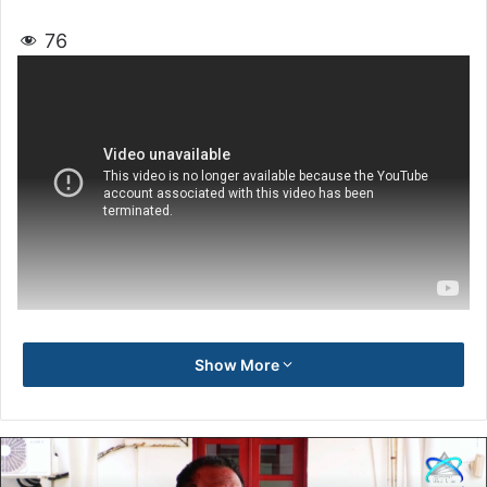
76
Show More