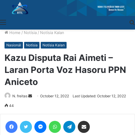
Menu
Home
/
Notísia
/
Notísia Kalan
Nasionál
Notísia
Notísia Kalan
Kazu Disputa Rai Aimeti –
Laran Porta Voz Hasoru PPN
Aniceto
N. freitas
Send
October 12, 2022
Last Updated: October 12, 2022
an
44
email
Facebook
Twitter
Messenger
WhatsApp
Telegram
Share via Email