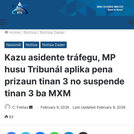
Menu
Home
/
Notísia
/
Notísia Dader
Nasionál
Notísia
Notísia Dader
Kazu asidente tráfegu, MP
husu Tribunál aplika pena
prizaun tinan 3 no suspende
tinan 3 ba MXM
C. Freitas
Send
February 9, 2026
Last Updated: February 9, 2026
an
63
email
Facebook
Twitter
Messenger
WhatsApp
Telegram
Share via Email