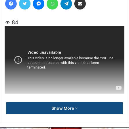
84
Show More