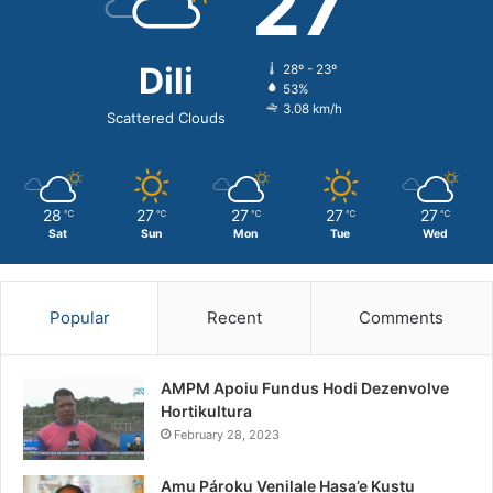
27
Dili
28º - 23º
53%
3.08 km/h
Scattered Clouds
28
27
27
27
27
℃
℃
℃
℃
℃
Sat
Sun
Mon
Tue
Wed
Popular
Recent
Comments
AMPM Apoiu Fundus Hodi Dezenvolve
Hortikultura
February 28, 2023
Amu Pároku Venilale Hasa’e Kustu