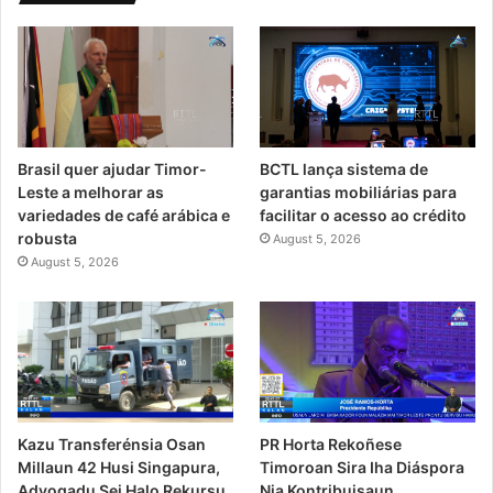
Brasil quer ajudar Timor-
BCTL lança sistema de
Leste a melhorar as
garantias mobiliárias para
variedades de café arábica e
facilitar o acesso ao crédito
robusta
August 5, 2026
August 5, 2026
PR Horta Rekoñese
Kazu Transferénsia Osan
Timoroan Sira Iha Diáspora
Millaun 42 Husi Singapura,
Nia Kontribuisaun
Advogadu Sei Halo Rekursu