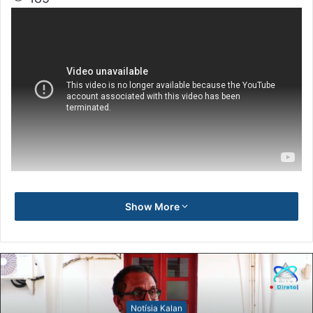
Show More
No
tísia Kalan