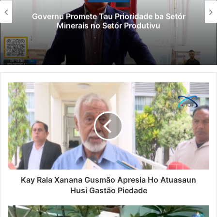
Lei Sibersegur
Tau Prioridade ba Setór
Polisiál Kaptu
o Setór Produtivu
Paradeiru
Kay Rala Xanana Gusmão Apresia Ho Atuasaun
Husi Gastão Piedade