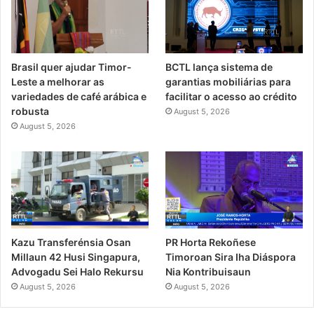
Brasil quer ajudar Timor-
BCTL lança sistema de
Leste a melhorar as
garantias mobiliárias para
variedades de café arábica e
facilitar o acesso ao crédito
robusta
August 5, 2026
August 5, 2026
PR Horta Rekoñese
Kazu Transferénsia Osan
Timoroan Sira Iha Diáspora
Millaun 42 Husi Singapura,
Nia Kontribuisaun
Advogadu Sei Halo Rekursu
August 5, 2026
August 5, 2026