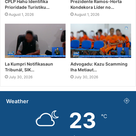
CPLP Hahú Identifika
Prezidente Ramos-Horta
Prioridade Turístiku…
Kondekora Líder no…
August 1, 2026
August 1, 2026
La Kumpri Notifikasaun
Advogadu: Kazu Scamming
Tribunál, SIK…
Iha Metiaut…
July 30, 2026
July 30, 2026
Weather
23
℃