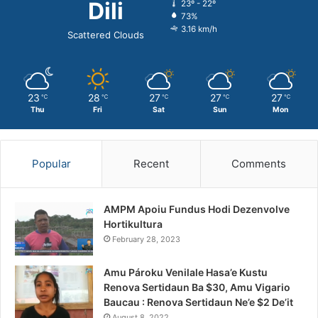
Dili
23º - 22º
73%
3.16 km/h
Scattered Clouds
23
28
27
27
27
℃
℃
℃
℃
℃
Thu
Fri
Sat
Sun
Mon
Popular
Recent
Comments
AMPM Apoiu Fundus Hodi Dezenvolve
Hortikultura
February 28, 2023
Amu Pároku Venilale Hasa’e Kustu
Renova Sertidaun Ba $30, Amu Vigario
Baucau : Renova Sertidaun Ne’e $2 De’it
August 8, 2022