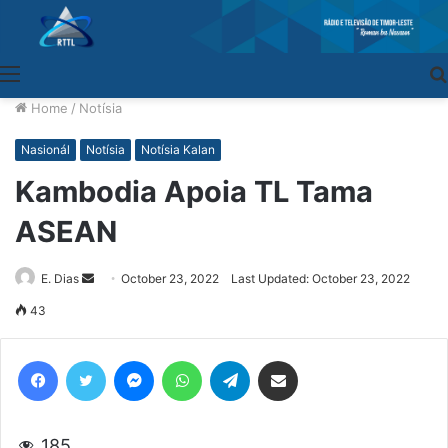
Menu
Home
/
Notísia
Nasionál
Notísia
Notísia Kalan
Kambodia Apoia TL Tama
ASEAN
E. Dias
Send
October 23, 2022
Last Updated: October 23, 2022
an
43
email
Facebook
Twitter
Messenger
WhatsApp
Telegram
Share via Email
185