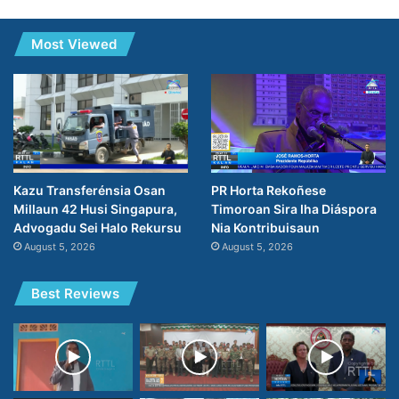
Most Viewed
PR Horta Rekoñese
Kazu Transferénsia Osan
Timoroan Sira Iha Diáspora
Millaun 42 Husi Singapura,
Nia Kontribuisaun
Advogadu Sei Halo Rekursu
August 5, 2026
August 5, 2026
Best Reviews