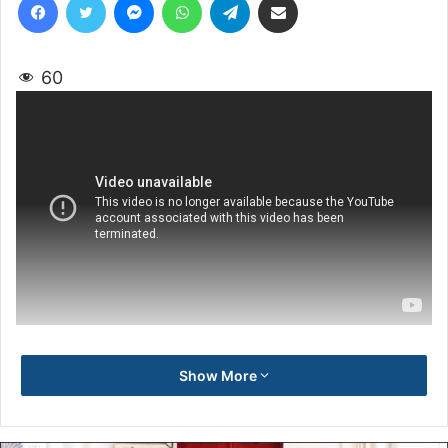
60
Show More