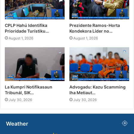
CPLP Hahú Identifika
Prezidente Ramos-Horta
Prioridade Turístiku…
Kondekora Líder no…
August 1, 2026
August 1, 2026
La Kumpri Notifikasaun
Advogadu: Kazu Scamming
Tribunál, SIK…
Iha Metiaut…
July 30, 2026
July 30, 2026
Weather