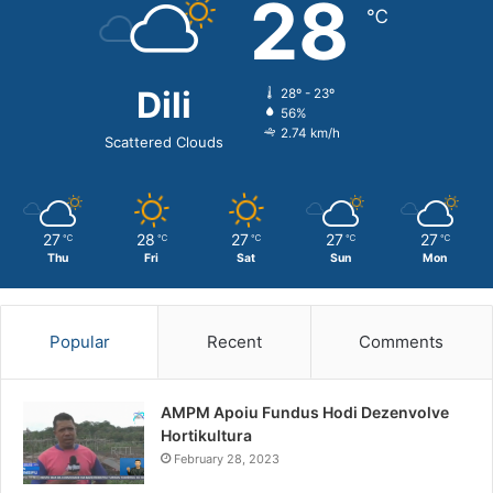
28
℃
Dili
28º - 23º
56%
2.74 km/h
Scattered Clouds
27
28
27
27
27
℃
℃
℃
℃
℃
Thu
Fri
Sat
Sun
Mon
Popular
Recent
Comments
AMPM Apoiu Fundus Hodi Dezenvolve
Hortikultura
February 28, 2023