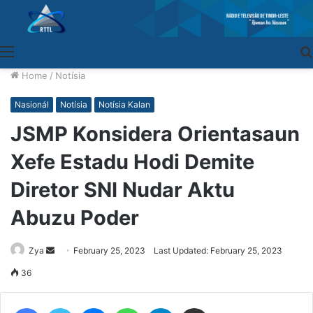
Menu
Home
/
Notísia
Nasionál
Notísia
Notísia Kalan
JSMP Konsidera Orientasaun
Xefe Estadu Hodi Demite
Diretor SNI Nudar Aktu
Abuzu Poder
Zya
Send
February 25, 2023
Last Updated: February 25, 2023
an
36
email
Facebook
Twitter
Messenger
WhatsApp
Telegram
Share via Email