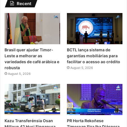
Recent
Brasil quer ajudar Timor-
BCTL lança sistema de
Leste a melhorar as
garantias mobiliárias para
variedades de café arábica e
facilitar o acesso ao crédito
robusta
August 5, 2026
August 5, 2026
PR Horta Rekoñese
Kazu Transferénsia Osan
Timoroan Sira Iha Diáspora
Millaun 42 Husi Singapura,