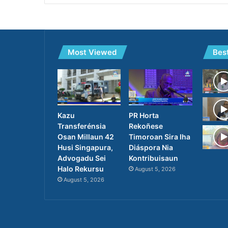
Most Viewed
Bes
PR Horta
Kazu
Rekoñese
Transferénsia
Timoroan Sira Iha
Osan Millaun 42
Diáspora Nia
Husi Singapura,
Kontribuisaun
Advogadu Sei
Halo Rekursu
August 5, 2026
August 5, 2026