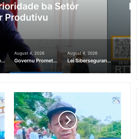
Ajuda Autoridade Polisiál
minozu ho Paradeiru Iha
ranjeiru
August 4, 2026
August 4, 2026
PR Horta Rekoñese Timoroan Sira Iha Diáspora Nia Kontribuisaun
Governu Promete Tau Prioridade ba Setór Minerais no Setór Produtivu
Lei Siberseguransa Ajuda Autoridade Polisiál Kaptura Autór Kriminozu ho Paradeiru Iha Estranjeiru