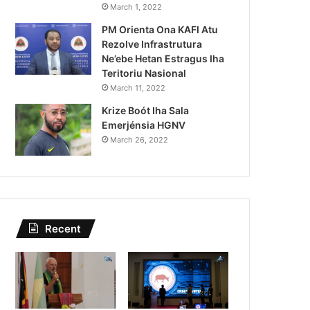
Kazu Transferénsia Osan M
March 1, 2022
PM Orienta Ona KAFI Atu
Singapura, Advogadu Sei
Rezolve Infrastrutura
Ne’ebe Hetan Estragus Iha
Teritoriu Nasional
March 11, 2022
Krize Boót Iha Sala
Emerjénsia HGNV
March 26, 2022
Recent