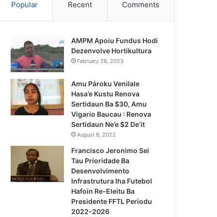
Popular
Recent
Comments
AMPM Apoiu Fundus Hodi
Dezenvolve Hortikultura
February 28, 2023
Amu Pároku Venilale
Hasa’e Kustu Renova
Sertidaun Ba $30, Amu
Vigario Baucau : Renova
Sertidaun Ne’e $2 De’it
August 8, 2022
Francisco Jeronimo Sei
Tau Prioridade Ba
Desenvolvimento
Infrastrutura Iha Futebol
Notísia Kalan
Hafoin Re-Eleitu Ba
Presidente FFTL Periodu
August 5, 2026
2022-2026