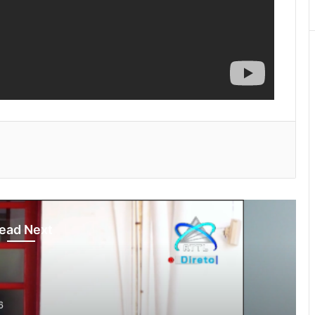
ead Next
otísia Kalan
gust 4, 2026