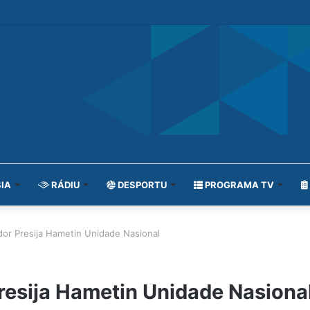
IA
RÁDIU
DESPORTU
PROGRAMA TV
or Presija Hametin Unidade Nasional
resija Hametin Unidade Nasiona