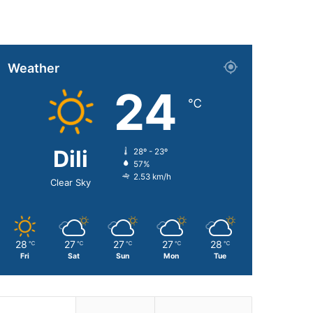
Weather
24
℃
Dili
28º - 23º
57%
2.53 km/h
Clear Sky
28
27
27
27
28
℃
℃
℃
℃
℃
Fri
Sat
Sun
Mon
Tue