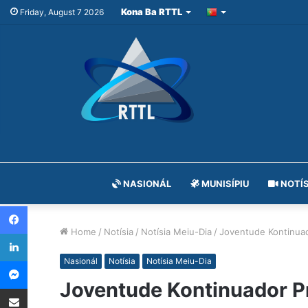
Kona Ba RTTL
Friday, August 7 2026
NASIONÁL
MUNISÍPIU
NOTÍS
Facebook
Home
/
Notísia
/
Notísia Meiu-Dia
/
Joventude Kontinuad
LinkedIn
Messenger
Nasionál
Notísia
Notísia Meiu-Dia
Joventude Kontinuador P
Share via Email