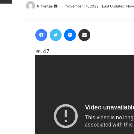
N. freitas
Send
November 14, 2022
Last Updated: Nov
an
email
Facebook
Twitter
Messenger
Share via Email
47