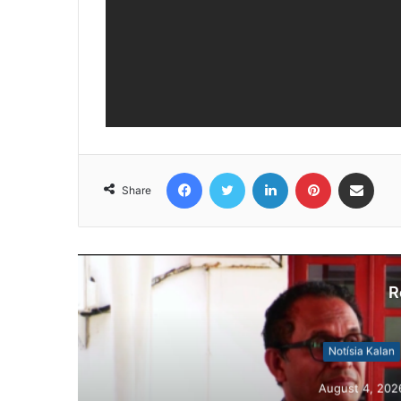
Facebook
Twitter
LinkedIn
Pinterest
Share via Email
Share
R
N
Au