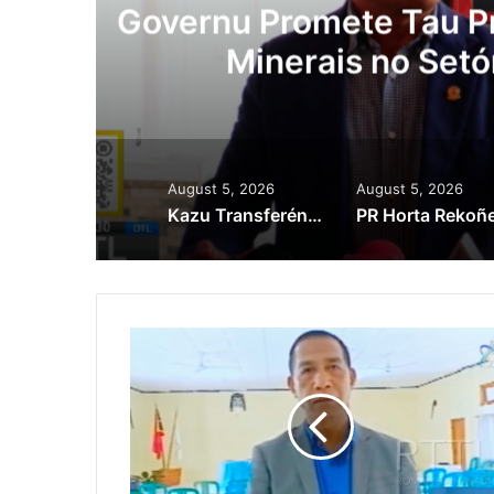
Lei Siberseguransa 
Kaptura Autór Kri
Est
August 5, 2026
August 5, 2026
Kazu Transferénsia Osan Millaun 42 Husi Singapura, Advogadu Sei Halo Rekursu