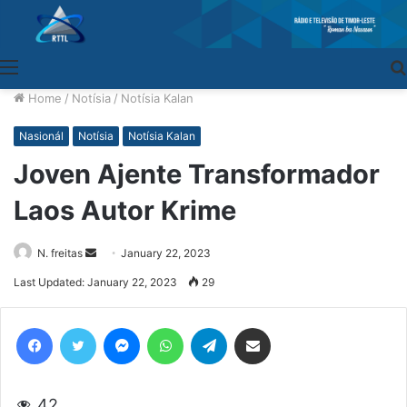
Menu
Home
/
Notísia
/
Notísia Kalan
Nasionál
Notísia
Notísia Kalan
Joven Ajente Transformador
Laos Autor Krime
N. freitas
Send
January 22, 2023
an
Last Updated: January 22, 2023
29
email
Facebook
Twitter
Messenger
WhatsApp
Telegram
Share via Email
42