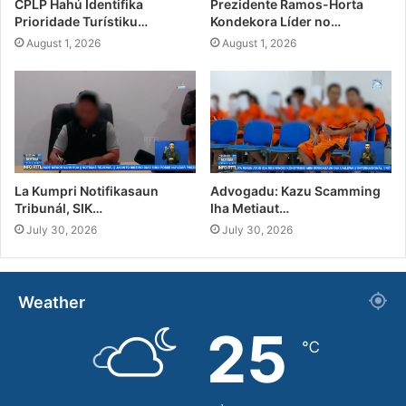
CPLP Hahú Identifika
Prezidente Ramos-Horta
Prioridade Turístiku…
Kondekora Líder no…
August 1, 2026
August 1, 2026
La Kumpri Notifikasaun
Advogadu: Kazu Scamming
Tribunál, SIK…
Iha Metiaut…
July 30, 2026
July 30, 2026
Weather
25
℃