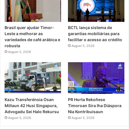
Brasil quer ajudar Timor-
BCTL lança sistema de
Leste a melhorar as
garantias mobiliárias para
variedades de café arábica e
facilitar o acesso ao crédito
robusta
August 5, 2026
August 5, 2026
PR Horta Rekoñese
Kazu Transferénsia Osan
Timoroan Sira Iha Diáspora
Millaun 42 Husi Singapura,
Nia Kontribuisaun
Advogadu Sei Halo Rekursu
August 5, 2026
August 5, 2026