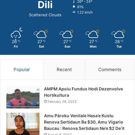
Dili
26º - 24º
81%
1.22 km/h
Scattered Clouds
26
27
27
27
28
℃
℃
℃
℃
℃
Fri
Sat
Sun
Mon
Tue
Popular
Recent
Comments
AMPM Apoiu Fundus Hodi Dezenvolve
Hortikultura
February 28, 2023
Amu Pároku Venilale Hasa’e Kustu
Renova Sertidaun Ba $30, Amu Vigario
Baucau : Renova Sertidaun Ne’e $2 De’it
August 8, 2022