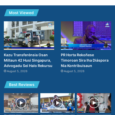
Most Viewed
PR Horta Rekoñese
Kazu Transferénsia Osan
Timoroan Sira Iha Diáspora
Millaun 42 Husi Singapura,
Nia Kontribuisaun
Advogadu Sei Halo Rekursu
August 5, 2026
August 5, 2026
Best Reviews