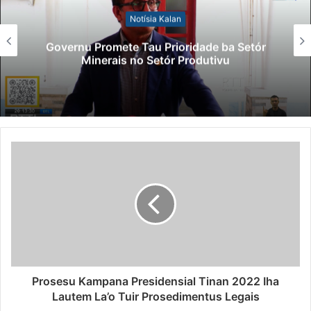
Notísia Kalan
Lei Siberseguransa Ajuda Autoridade
Polisiál Kaptura Autór Kriminozu ho
Paradeiru Iha Estranjeiru
Prosesu Kampana Presidensial Tinan 2022 Iha
Lautem La’o Tuir Prosedimentus Legais