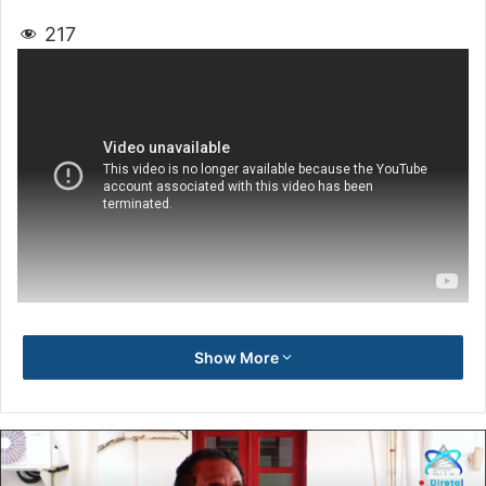
217
Show More