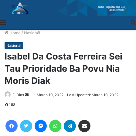
Menu
Home
/
Nasionál
Nasionál
Isabel Da Costa Ferreira Sei
Tau Prioridade Ba Povu Nia
Moris Diak
E. Dias
Send
March 10, 2022
Last Updated: March 10, 2022
an
158
email
Facebook
Twitter
Messenger
WhatsApp
Telegram
Share via Email