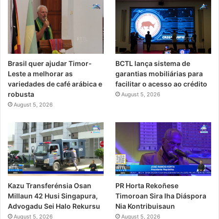
Brasil quer ajudar Timor-
BCTL lança sistema de
Leste a melhorar as
garantias mobiliárias para
variedades de café arábica e
facilitar o acesso ao crédito
robusta
August 5, 2026
August 5, 2026
PR Horta Rekoñese
Kazu Transferénsia Osan
Timoroan Sira Iha Diáspora
Millaun 42 Husi Singapura,
Nia Kontribuisaun
Advogadu Sei Halo Rekursu
August 5, 2026
August 5, 2026