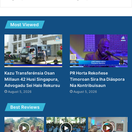
Most Viewed
PR Horta Rekoñese
Kazu Transferénsia Osan
Timoroan Sira Iha Diáspora
Millaun 42 Husi Singapura,
Nia Kontribuisaun
Advogadu Sei Halo Rekursu
August 5, 2026
August 5, 2026
Best Reviews