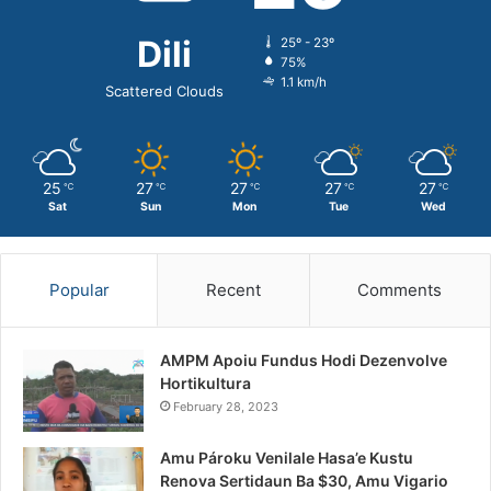
Dili
25º - 23º
75%
1.1 km/h
Scattered Clouds
25
27
27
27
27
℃
℃
℃
℃
℃
Sat
Sun
Mon
Tue
Wed
Popular
Recent
Comments
AMPM Apoiu Fundus Hodi Dezenvolve
Hortikultura
February 28, 2023
Amu Pároku Venilale Hasa’e Kustu
Renova Sertidaun Ba $30, Amu Vigario