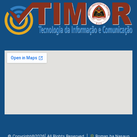
© Copyright@2026| All Rights Reserved |
Roman ba Nasaun