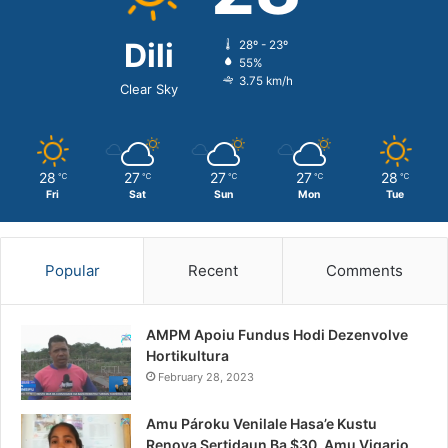
Dili
28º - 23º
55%
3.75 km/h
Clear Sky
28
27
27
27
28
℃
℃
℃
℃
℃
Fri
Sat
Sun
Mon
Tue
Popular
Recent
Comments
AMPM Apoiu Fundus Hodi Dezenvolve
Hortikultura
February 28, 2023
Amu Pároku Venilale Hasa’e Kustu
Renova Sertidaun Ba $30, Amu Vigario