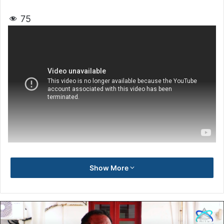
75
Show More