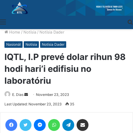
Menu
Home
/
Notísia
/
Notísia Dader
Nasionál
Notísia
Notísia Dader
IQTL, I.P prevé dolar rihun 98
hodi hari’i edifisiu no
laboratóriu
E. Dias
Send
November 23, 2023
an
Last Updated: November 23, 2023
35
email
Facebook
Twitter
Messenger
WhatsApp
Telegram
Share via Email