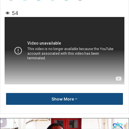
54
Show More