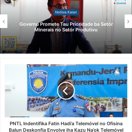
Notísia Kalan
Governu Promete Tau Prioridade ba Setór
Minerais no Setór Produtivu
PNTL Indentifika Fatin Hadi’a Telemóvel no Ofisina
Balun Deskonfia Envolve iha Kazu Na’ok Telemóvel