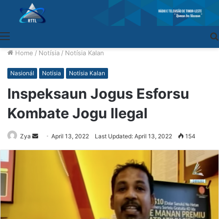
Menu
Home
/
Notísia
/
Notísia Kalan
Nasionál
Notísia
Notísia Kalan
Inspeksaun Jogus Esforsu
Kombate Jogu Ilegal
Zya
Send
April 13, 2022
Last Updated: April 13, 2022
154
an
email