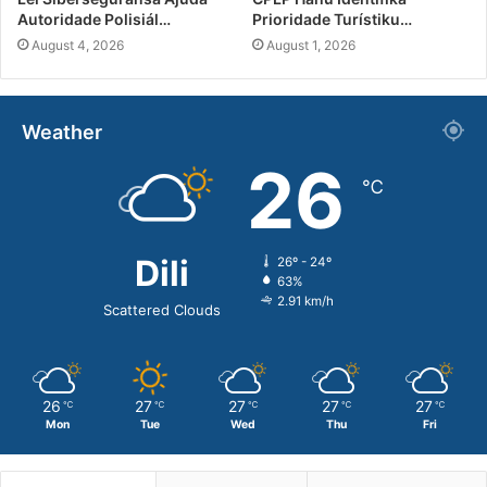
Autoridade Polisiál…
Prioridade Turístiku…
August 4, 2026
August 1, 2026
Weather
26
℃
Dili
26º - 24º
63%
2.91 km/h
Scattered Clouds
26
27
27
27
27
℃
℃
℃
℃
℃
Mon
Tue
Wed
Thu
Fri