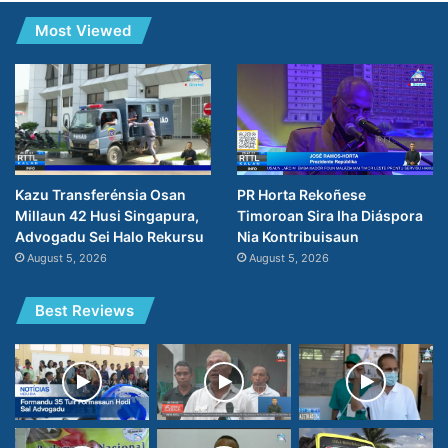
Most Viewed
PR Horta Rekoñese
Kazu Transferénsia Osan
Timoroan Sira Iha Diáspora
Millaun 42 Husi Singapura,
Nia Kontribuisaun
Advogadu Sei Halo Rekursu
August 5, 2026
August 5, 2026
Best Reviews