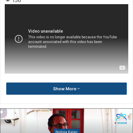
156
Show More
Notísia Kalan