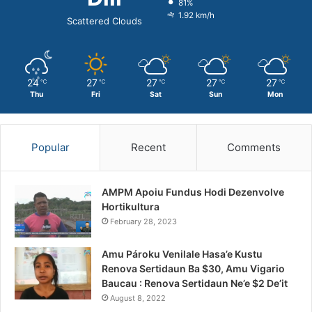
81%
1.92 km/h
Scattered Clouds
24
27
27
27
27
℃
℃
℃
℃
℃
Thu
Fri
Sat
Sun
Mon
Popular
Recent
Comments
AMPM Apoiu Fundus Hodi Dezenvolve
Hortikultura
February 28, 2023
Amu Pároku Venilale Hasa’e Kustu
Renova Sertidaun Ba $30, Amu Vigario
Baucau : Renova Sertidaun Ne’e $2 De’it
August 8, 2022