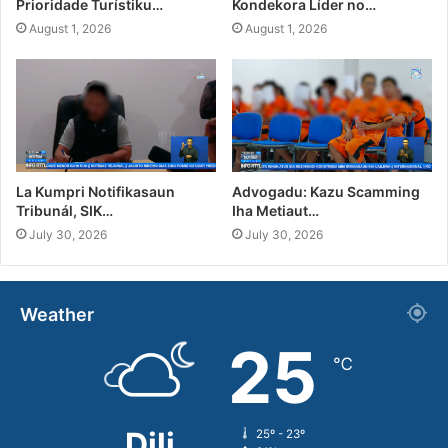
Prioridade Turístiku…
Kondekora Líder no…
August 1, 2026
August 1, 2026
La Kumpri Notifikasaun
Advogadu: Kazu Scamming
Tribunál, SIK…
Iha Metiaut…
July 30, 2026
July 30, 2026
Weather
25
℃
Dili
25º - 23º