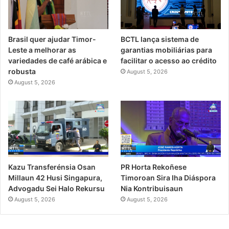
Brasil quer ajudar Timor-
BCTL lança sistema de
Leste a melhorar as
garantias mobiliárias para
variedades de café arábica e
facilitar o acesso ao crédito
robusta
August 5, 2026
August 5, 2026
PR Horta Rekoñese
Kazu Transferénsia Osan
Timoroan Sira Iha Diáspora
Millaun 42 Husi Singapura,
Nia Kontribuisaun
Advogadu Sei Halo Rekursu
August 5, 2026
August 5, 2026