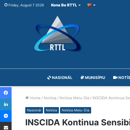
Kona Ba RTTL
Friday, August 7 2026
NASIONÁL
MUNISÍPIU
NOTÍS
Facebook
Home
/
Notísia
/
Notísia Meiu-Dia
/
INSCIDA Kontinua Sen
LinkedIn
Messenger
Nasionál
Notísia
Notísia Meiu-Dia
INSCIDA Kontinua Sensib
Share via Email