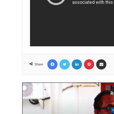
Facebook
Twitter
LinkedIn
Pinterest
Share via Email
Share
R
N