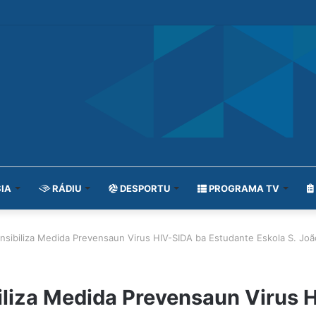
IA
RÁDIU
DESPORTU
PROGRAMA TV
sibiliza Medida Prevensaun Virus HIV-SIDA ba Estudante Eskola S. João
iliza Medida Prevensaun Virus 