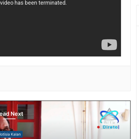
ead Next
otísia Kalan