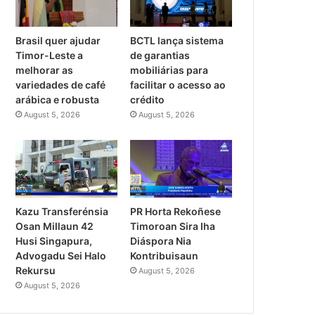
Brasil quer ajudar
BCTL lança sistema
Timor-Leste a
de garantias
melhorar as
mobiliárias para
variedades de café
facilitar o acesso ao
arábica e robusta
crédito
August 5, 2026
August 5, 2026
PR Horta Rekoñese
Kazu Transferénsia
Timoroan Sira Iha
Osan Millaun 42
Diáspora Nia
Husi Singapura,
Kontribuisaun
Advogadu Sei Halo
Rekursu
August 5, 2026
August 5, 2026