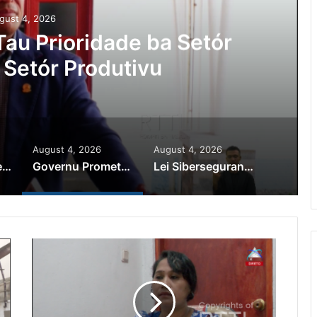
gust 4, 2026
au Prioridade ba Setór
 Setór Produtivu
August 4, 2026
August 4, 2026
PR Horta Rekoñese Timoroan Sira Iha Diáspora Nia Kontribuisaun
Governu Promete Tau Prioridade ba Setór Minerais no Setór Produtivu
Lei Siberseguransa Ajuda Autoridade Polisiál Kaptura Autór Kriminozu ho Paradeiru Iha Estranjeiru