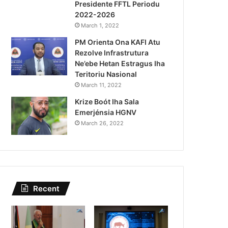
Presidente FFTL Periodu
August 4, 2026
2022-2026
Lei Siberseguransa Ajuda Au
March 1, 2022
PM Orienta Ona KAFI Atu
Kaptura Autór Kriminozu h
Rezolve Infrastrutura
Estranjeiru
Ne’ebe Hetan Estragus Iha
Teritoriu Nasional
March 11, 2022
Krize Boót Iha Sala
Emerjénsia HGNV
March 26, 2022
Recent