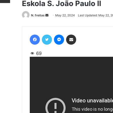
Eskola S. João Paulo II
N. freitas
Send
May 22, 2024
Last Updated: May 22, 
an
email
Facebook
Twitter
Messenger
Share via Email
69