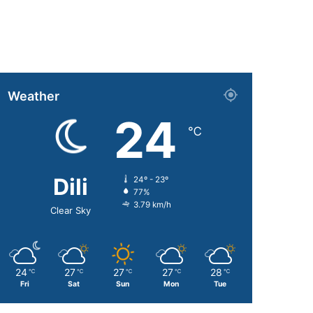
Weather
24
℃
Dili
24º - 23º
77%
3.79 km/h
Clear Sky
24
27
27
27
28
℃
℃
℃
℃
℃
Fri
Sat
Sun
Mon
Tue