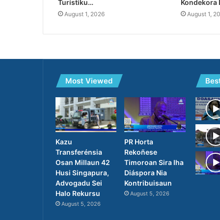
Turístiku…
Kondekora 
August 1, 2026
August 1, 2
Most Viewed
Bes
PR Horta
Kazu
Rekoñese
Transferénsia
Timoroan Sira Iha
Osan Millaun 42
Diáspora Nia
Husi Singapura,
Kontribuisaun
Advogadu Sei
Halo Rekursu
August 5, 2026
August 5, 2026