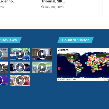
Líder no…
Tribunál, SIK…
026
July 30, 2026
t Reviews
Country Visitor