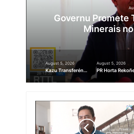
Au
ora
Governu Promete T
Minerais no
August 5, 2026
August 5, 2026
Kazu Transferénsia Osan Millaun 42 Husi Singapura, Advogadu Sei Halo Rekursu