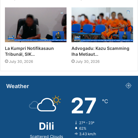
La Kumpri Notifikasaun
Advogadu: Kazu Scamming
Tribunál, SIK…
Iha Metiaut…
July 30, 2026
July 30, 2026
Weather
27
℃
Dili
27º - 23º
62%
3.43 km/h
Scattered Clouds