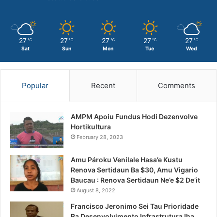
27
27
27
27
27
℃
℃
℃
℃
℃
Sat
Sun
Mon
Tue
Wed
Popular
Recent
Comments
AMPM Apoiu Fundus Hodi Dezenvolve
Hortikultura
February 28, 2023
Amu Pároku Venilale Hasa’e Kustu
Renova Sertidaun Ba $30, Amu Vigario
Baucau : Renova Sertidaun Ne’e $2 De’it
August 8, 2022
Francisco Jeronimo Sei Tau Prioridade
Ba Desenvolvimento Infrastrutura Iha