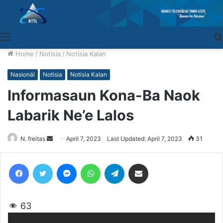
Menu
Home
/
Notísia
/
Notísia Kalan
Nasionál
Notísia
Notísia Kalan
Informasaun Kona-Ba Naok
Labarik Ne’e Lalos
N. freitas
Send
April 7, 2023
Last Updated: April 7, 2023
31
an
email
Facebook
Twitter
Messenger
WhatsApp
Telegram
Share via Email
63