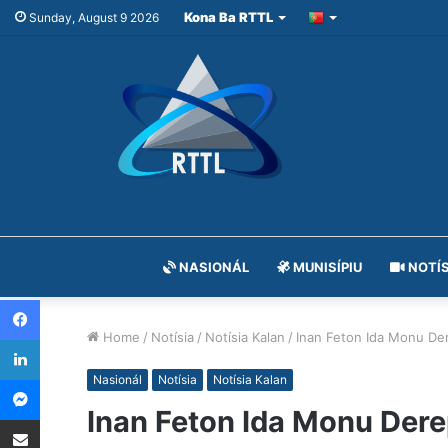
Kona Ba RTTL
Sunday, August 9 2026
NASIONÁL
MUNISÍPIU
NOTÍS
Facebook
Home
/
Notísia
/
Notísia Kalan
/
Inan Feton Ida Monu Der
LinkedIn
Messenger
Nasionál
Notísia
Notísia Kalan
Inan Feton Ida Monu Dere
Share via Email