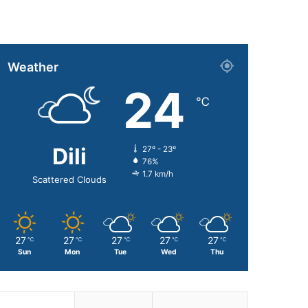
Weather
24
℃
Dili
27º - 23º
76%
1.7 km/h
Scattered Clouds
27
27
27
27
27
℃
℃
℃
℃
℃
Sun
Mon
Tue
Wed
Thu