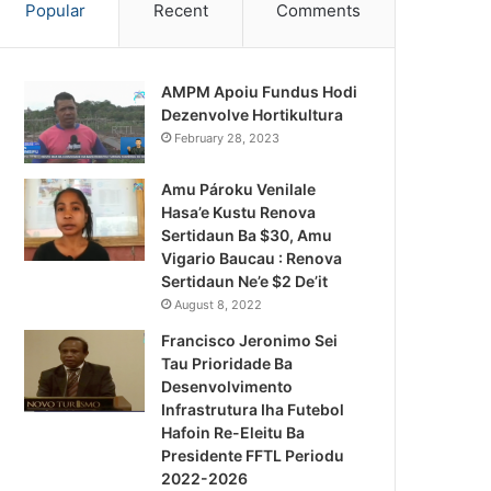
Popular
Recent
Comments
AMPM Apoiu Fundus Hodi
Dezenvolve Hortikultura
February 28, 2023
Amu Pároku Venilale
Hasa’e Kustu Renova
Sertidaun Ba $30, Amu
Vigario Baucau : Renova
Sertidaun Ne’e $2 De’it
August 8, 2022
Francisco Jeronimo Sei
Tau Prioridade Ba
Desenvolvimento
Infrastrutura Iha Futebol
Notísia Kalan
Hafoin Re-Eleitu Ba
Presidente FFTL Periodu
August 4, 2026
2022-2026