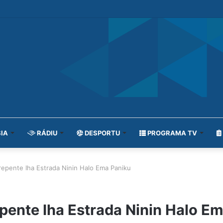
IA
RÁDIU
DESPORTU
PROGRAMA TV
epente Iha Estrada Ninin Halo Ema Paniku
pente Iha Estrada Ninin Halo E