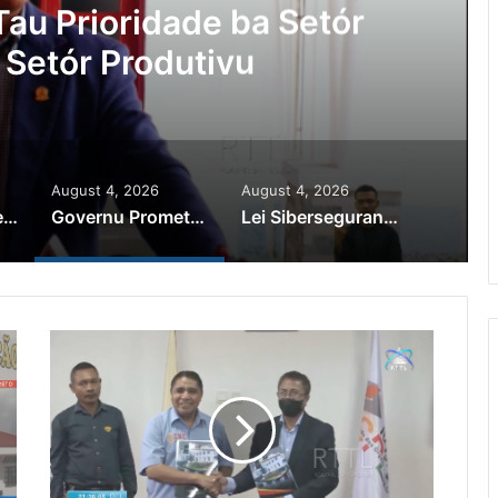
au Prioridade ba Setór
 Setór Produtivu
August 4, 2026
August 4, 2026
PR Horta Rekoñese Timoroan Sira Iha Diáspora Nia Kontribuisaun
Governu Promete Tau Prioridade ba Setór Minerais no Setór Produtivu
Lei Siberseguransa Ajuda Autoridade Polisiál Kaptura Autór Kriminozu ho Paradeiru Iha Estranjeiru