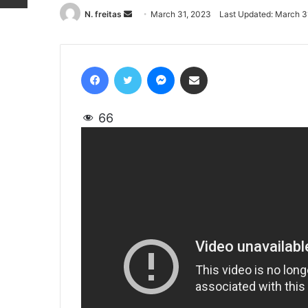
N. freitas
Send
March 31, 2023
Last Updated: March 3
an
email
Facebook
Twitter
Messenger
Share via Email
66