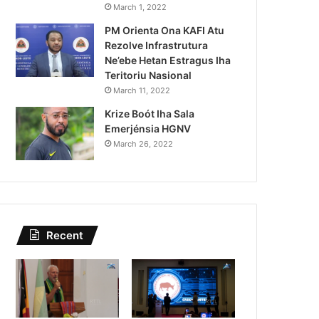
Lei Siberseguransa Ajuda Au
March 1, 2022
PM Orienta Ona KAFI Atu
Kaptura Autór Kriminozu h
Rezolve Infrastrutura
Estranjeiru
Ne’ebe Hetan Estragus Iha
Teritoriu Nasional
March 11, 2022
Krize Boót Iha Sala
Emerjénsia HGNV
March 26, 2022
Recent