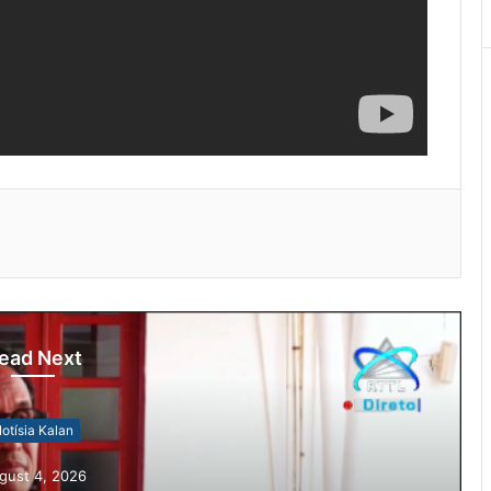
ead Next
otísia Kalan
gust 4, 2026