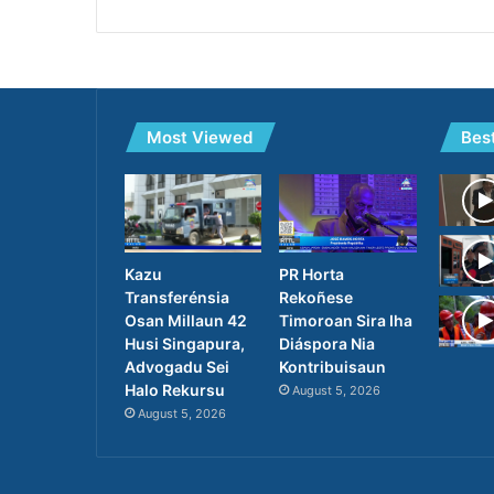
Most Viewed
Bes
PR Horta
Kazu
Rekoñese
Transferénsia
Timoroan Sira Iha
Osan Millaun 42
Diáspora Nia
Husi Singapura,
Kontribuisaun
Advogadu Sei
Halo Rekursu
August 5, 2026
August 5, 2026