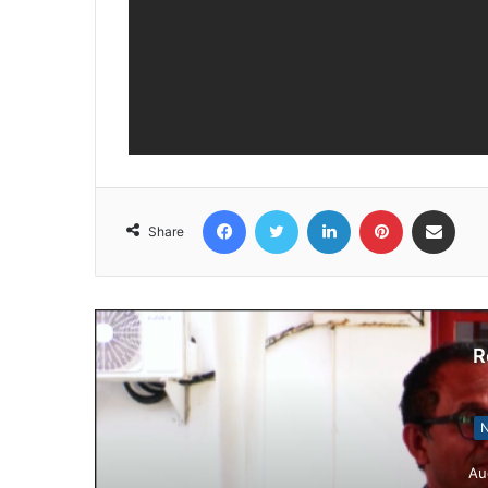
Facebook
Twitter
LinkedIn
Pinterest
Share via Email
Share
R
N
Au