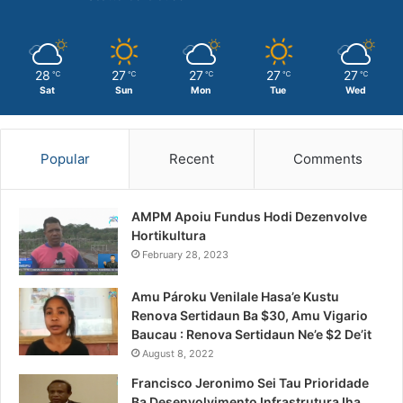
28
27
27
27
27
℃
℃
℃
℃
℃
Sat
Sun
Mon
Tue
Wed
Popular
Recent
Comments
AMPM Apoiu Fundus Hodi Dezenvolve
Hortikultura
February 28, 2023
Amu Pároku Venilale Hasa’e Kustu
Renova Sertidaun Ba $30, Amu Vigario
Baucau : Renova Sertidaun Ne’e $2 De’it
August 8, 2022
Francisco Jeronimo Sei Tau Prioridade
Ba Desenvolvimento Infrastrutura Iha