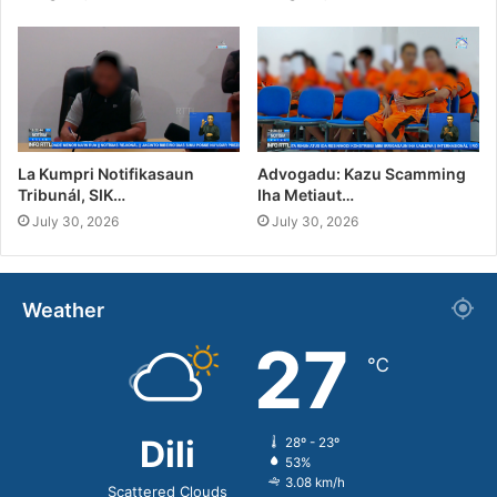
La Kumpri Notifikasaun
Advogadu: Kazu Scamming
Tribunál, SIK…
Iha Metiaut…
July 30, 2026
July 30, 2026
Weather
27
℃
Dili
28º - 23º
53%
3.08 km/h
Scattered Clouds