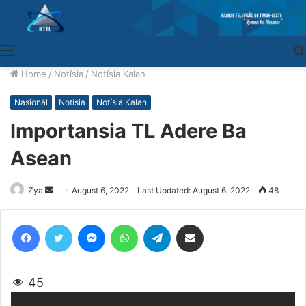
Menu
Home
/
Notísia
/
Notísia Kalan
Nasionál
Notísia
Notísia Kalan
Importansia TL Adere Ba
Asean
Zya
Send
August 6, 2022
Last Updated: August 6, 2022
48
an
email
Facebook
Twitter
Messenger
WhatsApp
Telegram
Share via Email
45