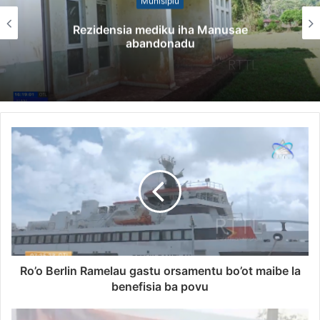
Munisípiu
Rezidensia mediku iha Manusae
abandonadu
Ro’o Berlin Ramelau gastu orsamentu bo’ot maibe la
benefisia ba povu