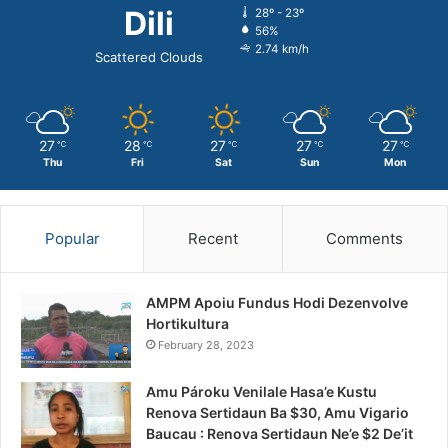
Dili
28º - 23º
56%
2.74 km/h
Scattered Clouds
27
28
27
27
27
℃
℃
℃
℃
℃
Thu
Fri
Sat
Sun
Mon
Popular
Recent
Comments
AMPM Apoiu Fundus Hodi Dezenvolve
Hortikultura
February 28, 2023
Amu Pároku Venilale Hasa’e Kustu
Renova Sertidaun Ba $30, Amu Vigario
Baucau : Renova Sertidaun Ne’e $2 De’it