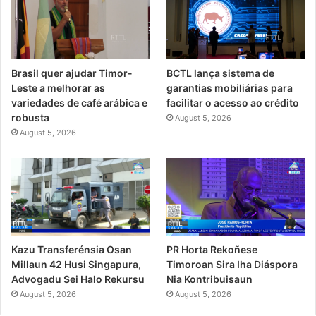
Brasil quer ajudar Timor-
BCTL lança sistema de
Leste a melhorar as
garantias mobiliárias para
variedades de café arábica e
facilitar o acesso ao crédito
robusta
August 5, 2026
August 5, 2026
PR Horta Rekoñese
Kazu Transferénsia Osan
Timoroan Sira Iha Diáspora
Millaun 42 Husi Singapura,
Nia Kontribuisaun
Advogadu Sei Halo Rekursu
August 5, 2026
August 5, 2026