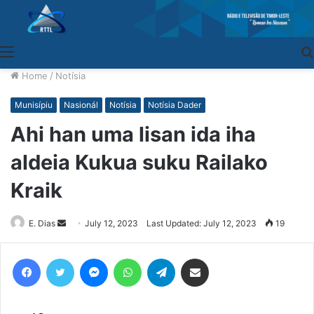
Menu
Home
/
Notísia
Munisípiu
Nasionál
Notísia
Notísia Dader
Ahi han uma lisan ida iha
aldeia Kukua suku Railako
Kraik
E. Dias
Send
July 12, 2023
Last Updated: July 12, 2023
19
an
email
Facebook
Twitter
Messenger
WhatsApp
Telegram
Share via Email