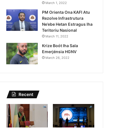
Governu Promete Tau Prio
March 1, 2022
PM Orienta Ona KAFI Atu
Minerais no Setór P
Rezolve Infrastrutura
Ne’ebe Hetan Estragus Iha
Teritoriu Nasional
March 11, 2022
Krize Boót Iha Sala
Emerjénsia HGNV
March 26, 2022
Recent