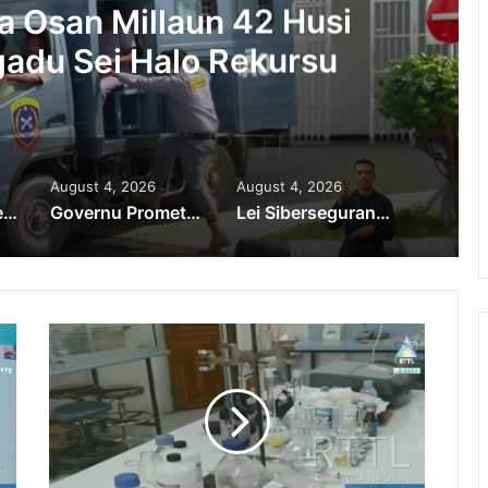
moroan Sira Iha Diáspora
ntribuisaun
August 4, 2026
August 4, 2026
PR Horta Rekoñese Timoroan Sira Iha Diáspora Nia Kontribuisaun
Governu Promete Tau Prioridade ba Setór Minerais no Setór Produtivu
Lei Siberseguransa Ajuda Autoridade Polisiál Kaptura Autór Kriminozu ho Paradeiru Iha Estranjeiru