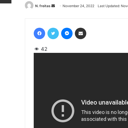
N. freitas
Send
November 24, 2022
Last Updated: Nov
an
email
Facebook
Twitter
Messenger
Share via Email
42