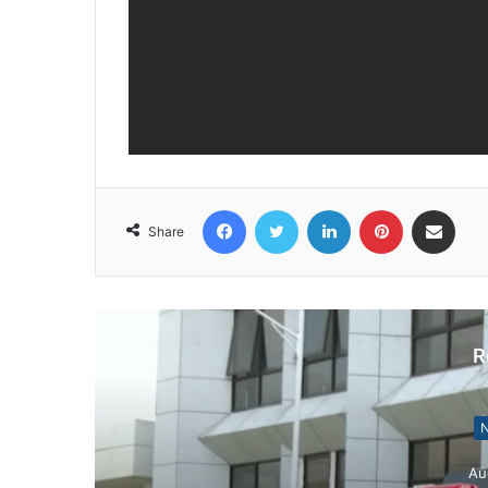
Facebook
Twitter
LinkedIn
Pinterest
Share via Email
Share
R
N
Au