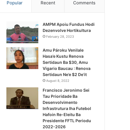
Popular
Recent
Comments
AMPM Apoiu Fundus Hodi
Dezenvolve Hortikultura
February 28, 2023
Amu Pároku Venilale
Hasa’e Kustu Renova
Sertidaun Ba $30, Amu
Vigario Baucau : Renova
Sertidaun Ne’e $2 De’it
August 8, 2022
Francisco Jeronimo Sei
Tau Prioridade Ba
Desenvolvimento
Infrastrutura Iha Futebol
Notísia Kalan
Hafoin Re-Eleitu Ba
Presidente FFTL Periodu
August 4, 2026
2022-2026