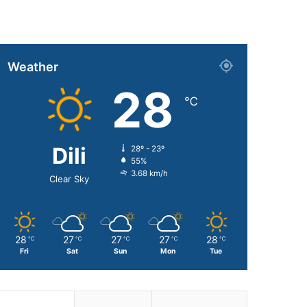
Weather
28
℃
Dili
28º - 23º
55%
3.68 km/h
Clear Sky
28
27
27
27
28
℃
℃
℃
℃
℃
Fri
Sat
Sun
Mon
Tue