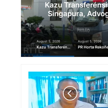
PR Horta Rekoñese Ti
Nia Ko
August 5, 2026
August 5, 2026
Kazu Transferénsia Osan Millaun 42 Husi Singapura, Advogadu Sei Halo Rekursu