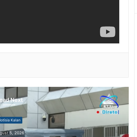
ead Next
otísia Kalan
gust 5, 2026