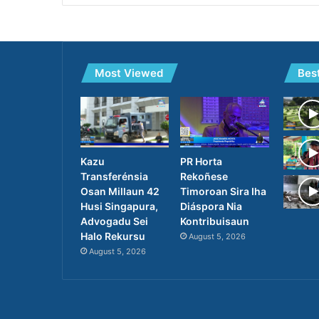
Most Viewed
Bes
PR Horta
Kazu
Rekoñese
Transferénsia
Timoroan Sira Iha
Osan Millaun 42
Diáspora Nia
Husi Singapura,
Kontribuisaun
Advogadu Sei
Halo Rekursu
August 5, 2026
August 5, 2026