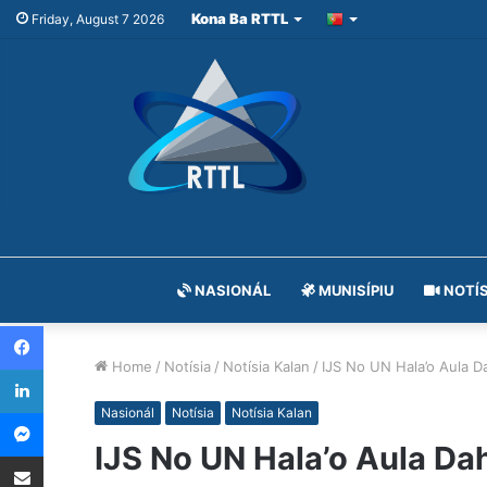
Kona Ba RTTL
Friday, August 7 2026
NASIONÁL
MUNISÍPIU
NOTÍS
Facebook
Home
/
Notísia
/
Notísia Kalan
/
IJS No UN Hala’o Aula D
LinkedIn
Messenger
Nasionál
Notísia
Notísia Kalan
IJS No UN Hala’o Aula Da
Share via Email