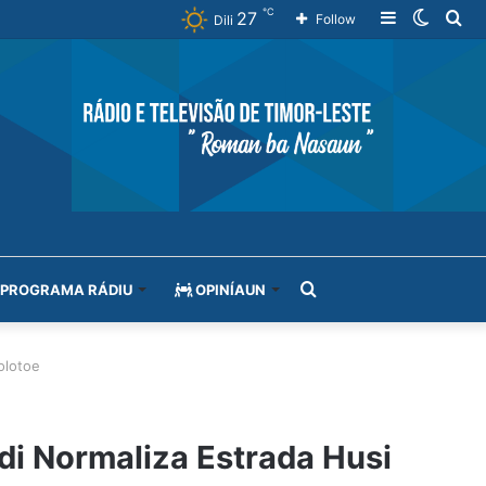
℃
27
Sidebar
Switch
Se
Follow
Dili
skin
for
Search
PROGRAMA RÁDIU
OPINÍAUN
for
olotoe
di Normaliza Estrada Husi