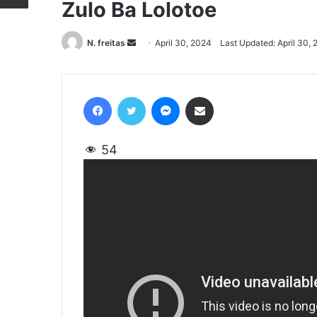
Zulo Ba Lolotoe
N. freitas
Send
April 30, 2024
Last Updated: April 30,
an
email
Facebook
Twitter
Messenger
Share via Email
54