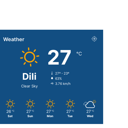
Weather
27
℃
Dili
27º - 23º
63%
3.76 km/h
Clear Sky
26
27
27
27
27
℃
℃
℃
℃
℃
Sat
Sun
Mon
Tue
Wed