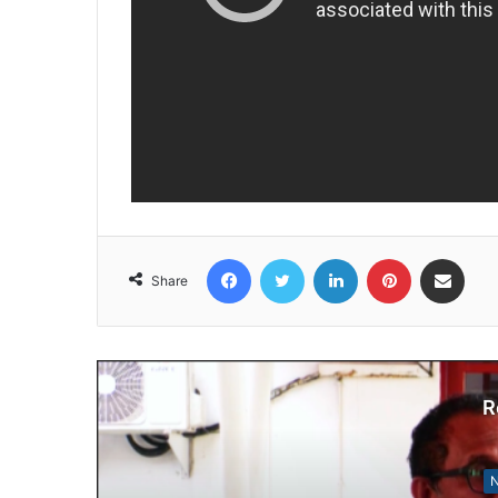
Facebook
Twitter
LinkedIn
Pinterest
Share via Email
Share
R
N