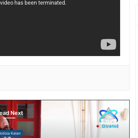
ead Next
otísia Kalan