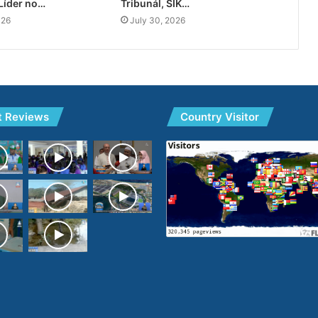
Líder no…
Tribunál, SIK…
026
July 30, 2026
t Reviews
Country Visitor