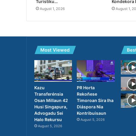
Turístiku…
Kondekora 
August 1, 2026
August 1, 2
Most Viewed
Bes
PR Horta
Kazu
Rekoñese
Transferénsia
Timoroan Sira Iha
Osan Millaun 42
Diáspora Nia
Husi Singapura,
Kontribuisaun
Advogadu Sei
Halo Rekursu
August 5, 2026
August 5, 2026