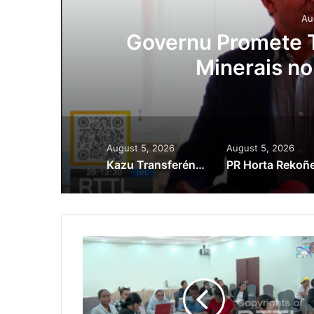
Au
ora
Governu Promete T
Minerais no
August 5, 2026
August 5, 2026
Kazu Transferénsia Osan Millaun 42 Husi Singapura, Advogadu Sei Halo Rekursu