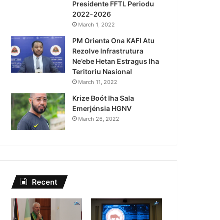
Presidente FFTL Periodu
August 4, 2026
2022-2026
Lei Siberseguransa Ajuda Au
March 1, 2022
PM Orienta Ona KAFI Atu
Kaptura Autór Kriminozu h
Rezolve Infrastrutura
Estranjeiru
Ne’ebe Hetan Estragus Iha
Teritoriu Nasional
March 11, 2022
Krize Boót Iha Sala
Emerjénsia HGNV
March 26, 2022
Recent