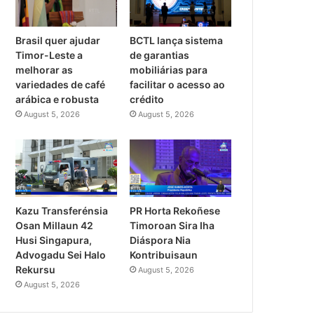
Brasil quer ajudar
BCTL lança sistema
Timor-Leste a
de garantias
melhorar as
mobiliárias para
variedades de café
facilitar o acesso ao
arábica e robusta
crédito
August 5, 2026
August 5, 2026
PR Horta Rekoñese
Kazu Transferénsia
Timoroan Sira Iha
Osan Millaun 42
Diáspora Nia
Husi Singapura,
Kontribuisaun
Advogadu Sei Halo
Rekursu
August 5, 2026
August 5, 2026