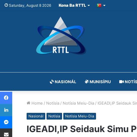
Kona Ba RTTL
Saturday, August 8 2026
NASIONÁL
MUNISÍPIU
NOTÍS
Facebook
Home
/
Notísia
/
Notísia Meiu-Dia
/
IGEADI,IP Seidauk S
LinkedIn
Messenger
Nasionál
Notísia
Notísia Meiu-Dia
IGEADI,IP Seidauk Simu P
Share via Email