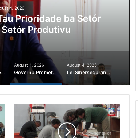
gust 4, 2026
au Prioridade ba Setór
 Setór Produtivu
August 4, 2026
August 4, 2026
PR Horta Rekoñese Timoroan Sira Iha Diáspora Nia Kontribuisaun
Governu Promete Tau Prioridade ba Setór Minerais no Setór Produtivu
Lei Siberseguransa Ajuda Autoridade Polisiál Kaptura Autór Kriminozu ho Paradeiru Iha Estranjeiru