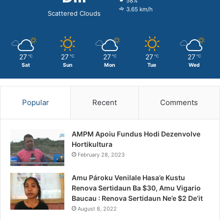
58%
3.65 km/h
Scattered Clouds
27
27
27
27
27
℃
℃
℃
℃
℃
Sat
Sun
Mon
Tue
Wed
Popular
Recent
Comments
AMPM Apoiu Fundus Hodi Dezenvolve
Hortikultura
February 28, 2023
Amu Pároku Venilale Hasa’e Kustu
Renova Sertidaun Ba $30, Amu Vigario
Baucau : Renova Sertidaun Ne’e $2 De’it
August 8, 2022