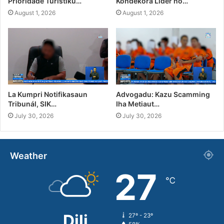
Prioridade Turístiku…
Kondekora Líder no…
August 1, 2026
August 1, 2026
La Kumpri Notifikasaun
Advogadu: Kazu Scamming
Tribunál, SIK…
Iha Metiaut…
July 30, 2026
July 30, 2026
Weather
27
℃
Dili
27º - 23º