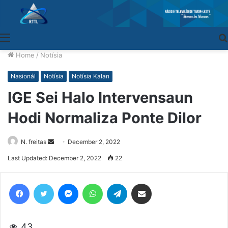
Menu
Home
/
Notísia
Nasionál
Notísia
Notísia Kalan
IGE Sei Halo Intervensaun
Hodi Normaliza Ponte Dilor
N. freitas
Send
December 2, 2022
an
Last Updated: December 2, 2022
22
email
Facebook
Twitter
Messenger
WhatsApp
Telegram
Share via Email
43