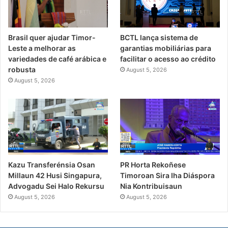
Brasil quer ajudar Timor-
BCTL lança sistema de
Leste a melhorar as
garantias mobiliárias para
variedades de café arábica e
facilitar o acesso ao crédito
robusta
August 5, 2026
August 5, 2026
PR Horta Rekoñese
Kazu Transferénsia Osan
Timoroan Sira Iha Diáspora
Millaun 42 Husi Singapura,
Nia Kontribuisaun
Advogadu Sei Halo Rekursu
August 5, 2026
August 5, 2026