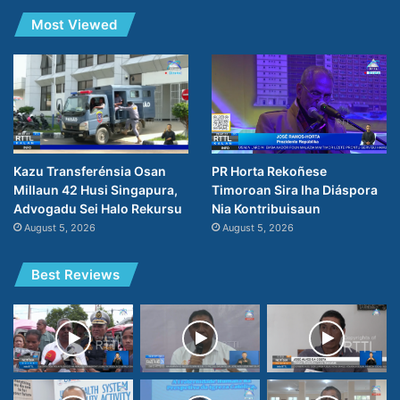
Most Viewed
PR Horta Rekoñese
Kazu Transferénsia Osan
Timoroan Sira Iha Diáspora
Millaun 42 Husi Singapura,
Nia Kontribuisaun
Advogadu Sei Halo Rekursu
August 5, 2026
August 5, 2026
Best Reviews