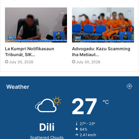
La Kumpri Notifikasaun
Advogadu: Kazu Scamming
Tribunál, SIK…
Iha Metiaut…
July 30, 2026
July 30, 2026
Weather
27
℃
Dili
27º - 23º
64%
2.41 km/h
Scattered Clouds