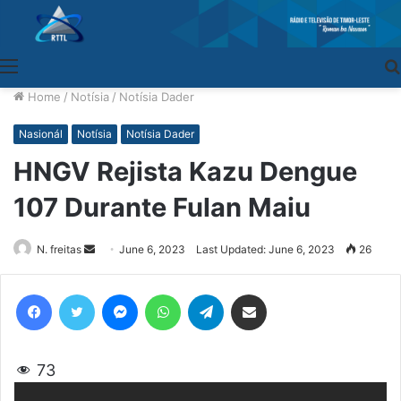
Menu
Home
/
Notísia
/
Notísia Dader
Nasionál
Notísia
Notísia Dader
HNGV Rejista Kazu Dengue
107 Durante Fulan Maiu
N. freitas
Send
June 6, 2023
Last Updated: June 6, 2023
26
an
email
Facebook
Twitter
Messenger
WhatsApp
Telegram
Share via Email
73