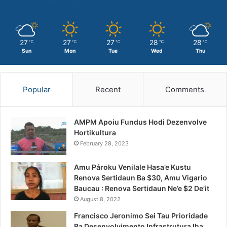
27
27
27
28
28
℃
℃
℃
℃
℃
Sun
Mon
Tue
Wed
Thu
Popular
Recent
Comments
AMPM Apoiu Fundus Hodi Dezenvolve
Hortikultura
February 28, 2023
Amu Pároku Venilale Hasa’e Kustu
Renova Sertidaun Ba $30, Amu Vigario
Baucau : Renova Sertidaun Ne’e $2 De’it
August 8, 2022
Francisco Jeronimo Sei Tau Prioridade
Ba Desenvolvimento Infrastrutura Iha