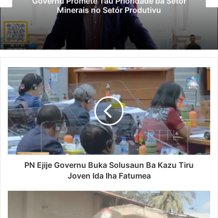
Governu Promete Tau Prioridade ba Setór
Minerais no Setór Produtivu
PN Ejije Governu Buka Solusaun Ba Kazu Tiru
Joven Ida Iha Fatumea