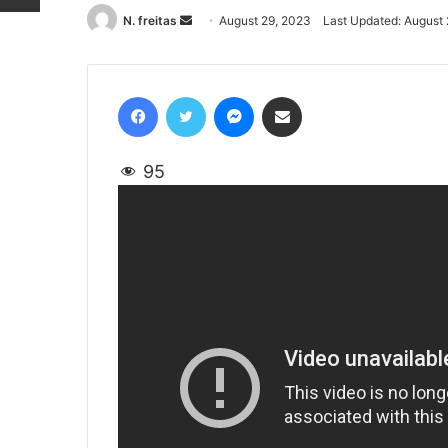
N. freitas
Send
August 29, 2023
Last Updated: August
an
email
Facebook
Twitter
Messenger
Share via Email
95