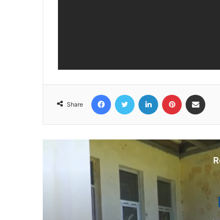
Facebook
Twitter
LinkedIn
Pinterest
Share via Email
Share
R