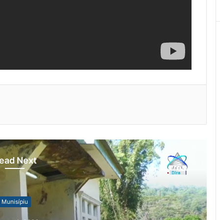
ead Next
Munisípiu