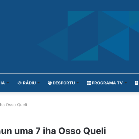
IA
RÁDIU
DESPORTU
PROGRAMA TV
iha Osso Queli
un uma 7 iha Osso Queli