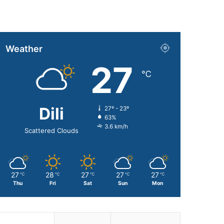
Weather
27
℃
Dili
27º - 23º
63%
3.6 km/h
Scattered Clouds
27
28
27
27
27
℃
℃
℃
℃
℃
Thu
Fri
Sat
Sun
Mon