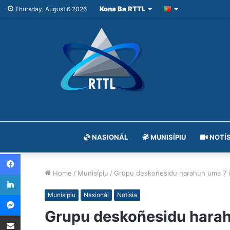
Kona Ba RTTL
Thursday, August 6 2026
NASIONÁL
MUNISÍPIU
NOTÍS
Facebook
Home
/
Munisípiu
/
Grupu deskoñesidu harahun uma 7 
LinkedIn
Messenger
Munisípiu
Nasionál
Notísia
Grupu deskoñesidu harah
Share via Email