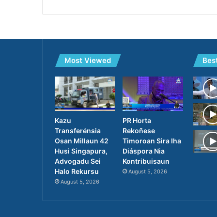
Most Viewed
Bes
PR Horta
Kazu
Rekoñese
Transferénsia
Timoroan Sira Iha
Osan Millaun 42
Diáspora Nia
Husi Singapura,
Kontribuisaun
Advogadu Sei
Halo Rekursu
August 5, 2026
August 5, 2026