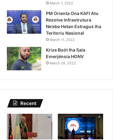
Governu Promete Tau Prio
March 1, 2022
PM Orienta Ona KAFI Atu
Minerais no Setór P
Rezolve Infrastrutura
Ne’ebe Hetan Estragus Iha
Teritoriu Nasional
March 11, 2022
Krize Boót Iha Sala
Emerjénsia HGNV
March 26, 2022
Recent