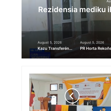
Au
ora
Rezidensia mediku 
August 5, 2026
August 5, 2026
Kazu Transferénsia Osan Millaun 42 Husi Singapura, Advogadu Sei Halo Rekursu