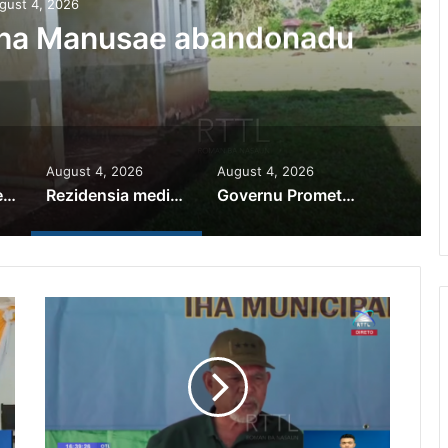
gust 4, 2026
iha Manusae abandonadu
August 4, 2026
August 4, 2026
PR Horta Rekoñese Timoroan Sira Iha Diáspora Nia Kontribuisaun
Rezidensia mediku iha Manusae abandonadu
Governu Promete Tau Prioridade ba Setór Minerais no Setór Produtivu