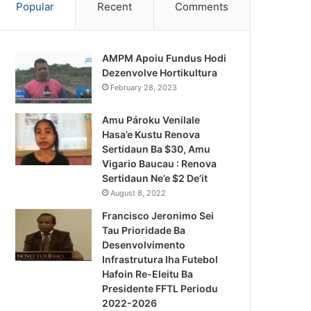
Popular
Recent
Comments
AMPM Apoiu Fundus Hodi
Dezenvolve Hortikultura
February 28, 2023
Amu Pároku Venilale
Hasa’e Kustu Renova
Sertidaun Ba $30, Amu
Vigario Baucau : Renova
Sertidaun Ne’e $2 De’it
August 8, 2022
Francisco Jeronimo Sei
Tau Prioridade Ba
Desenvolvimento
Infrastrutura Iha Futebol
Notísia Kalan
Hafoin Re-Eleitu Ba
Presidente FFTL Periodu
August 4, 2026
2022-2026