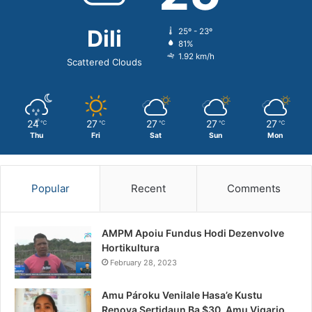
Dili
25º - 23º
81%
1.92 km/h
Scattered Clouds
24
27
27
27
27
℃
℃
℃
℃
℃
Thu
Fri
Sat
Sun
Mon
Popular
Recent
Comments
AMPM Apoiu Fundus Hodi Dezenvolve
Hortikultura
February 28, 2023
Amu Pároku Venilale Hasa’e Kustu
Renova Sertidaun Ba $30, Amu Vigario