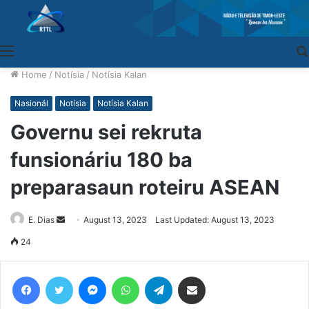
Menu
Home
/
Notísia
/
Notísia Kalan
Nasionál
Notísia
Notísia Kalan
Governu sei rekruta
funsionáriu 180 ba
preparasaun roteiru ASEAN
E. Dias
Send
August 13, 2023
Last Updated: August 13, 2023
an
24
email
Facebook
Twitter
Messenger
WhatsApp
Telegram
Share via Email