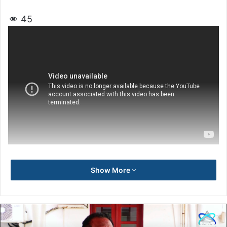
45
Show More