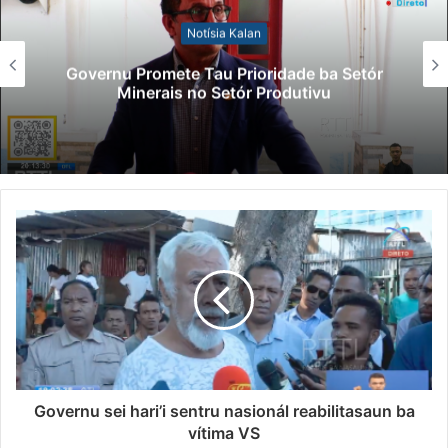
Notísia Kala
n
Lei Siberseguransa Aj
oridade ba Setór
Polisiál Kaptura Autó
 Produtivu
Paradeiru Iha Est
Governu sei hari’i sentru nasionál reabilitasaun ba
vítima VS