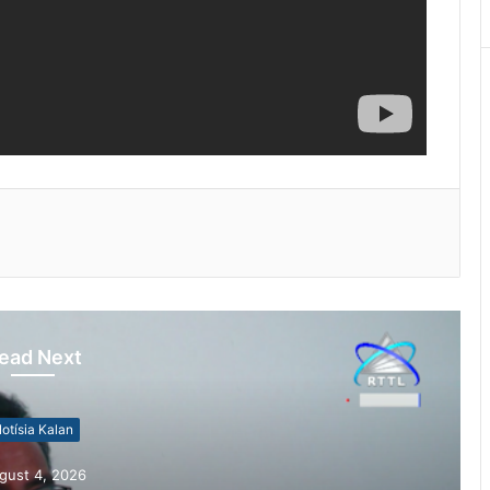
ead Next
otísia Kalan
gust 4, 2026