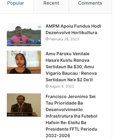
Popular
Recent
Comments
AMPM Apoiu Fundus Hodi
Dezenvolve Hortikultura
February 28, 2023
Amu Pároku Venilale
Hasa’e Kustu Renova
Sertidaun Ba $30, Amu
Vigario Baucau : Renova
Sertidaun Ne’e $2 De’it
August 8, 2022
Francisco Jeronimo Sei
Tau Prioridade Ba
Desenvolvimento
Infrastrutura Iha Futebol
Notísia Kalan
Hafoin Re-Eleitu Ba
Presidente FFTL Periodu
August 5, 2026
2022-2026