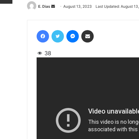
E. Dias
Send
August 13, 2023
Last Updated: August 13
an
email
Facebook
Twitter
Messenger
Share via Email
38