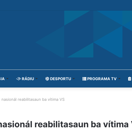
IA
RÁDIU
DESPORTU
PROGRAMA TV
 nasionál reabilitasaun ba vítima VS
nasionál reabilitasaun ba vítima