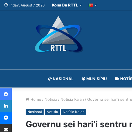
Kona Ba RTTL
Friday, August 7 2026
NASIONÁL
MUNISÍPIU
NOTÍS
Facebook
Home
/
Notísia
/
Notísia Kalan
/
Governu sei hari’i sentru
LinkedIn
Messenger
Nasionál
Notísia
Notísia Kalan
Governu sei hari’i sentru 
Share via Email