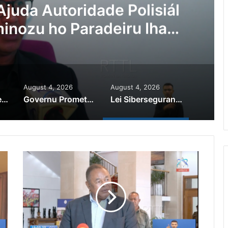
Ajuda Autoridade Polisiál
minozu ho Paradeiru Iha
ranjeiru
August 4, 2026
August 4, 2026
PR Horta Rekoñese Timoroan Sira Iha Diáspora Nia Kontribuisaun
Governu Promete Tau Prioridade ba Setór Minerais no Setór Produtivu
Lei Siberseguransa Ajuda Autoridade Polisiál Kaptura Autór Kriminozu ho Paradeiru Iha Estranjeiru