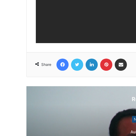
Facebook
Twitter
LinkedIn
Pinterest
Share via Email
Share
R
N
Au