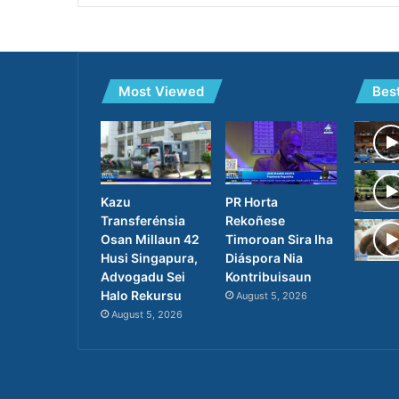
Most Viewed
Bes
PR Horta
Kazu
Rekoñese
Transferénsia
Timoroan Sira Iha
Osan Millaun 42
Diáspora Nia
Husi Singapura,
Kontribuisaun
Advogadu Sei
Halo Rekursu
August 5, 2026
August 5, 2026