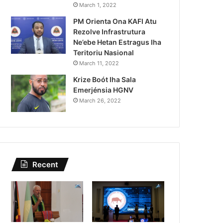
Kazu Transferénsia Osan M
March 1, 2022
PM Orienta Ona KAFI Atu
Singapura, Advogadu Sei
Rezolve Infrastrutura
Ne’ebe Hetan Estragus Iha
Teritoriu Nasional
March 11, 2022
Krize Boót Iha Sala
Emerjénsia HGNV
March 26, 2022
Recent