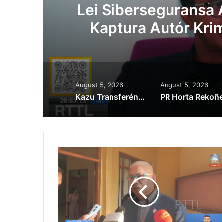
Lei Siberseguransa 
Kaptura Autór Kri
Est
August 5, 2026
August 5, 2026
Kazu Transferénsia Osan Millaun 42 Husi Singapura, Advogadu Sei Halo Rekursu