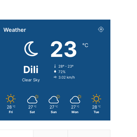
Weather
23
℃
Dili
28º - 23º
72%
3.02 km/h
Clear Sky
28
27
27
27
28
℃
℃
℃
℃
℃
Fri
Sat
Sun
Mon
Tue