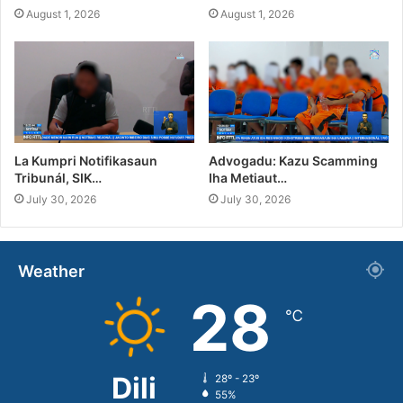
August 1, 2026
August 1, 2026
La Kumpri Notifikasaun
Advogadu: Kazu Scamming
Tribunál, SIK…
Iha Metiaut…
July 30, 2026
July 30, 2026
Weather
28
℃
Dili
28º - 23º
55%