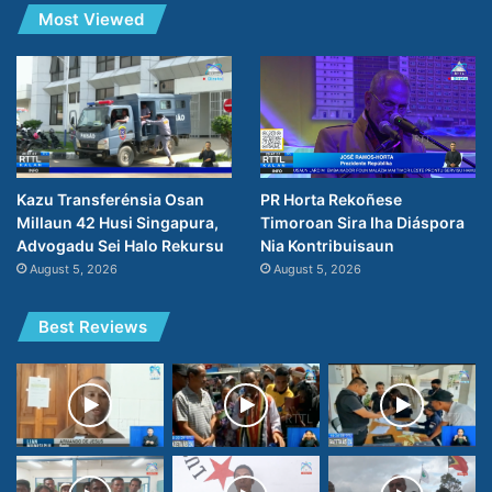
Most Viewed
PR Horta Rekoñese
Kazu Transferénsia Osan
Timoroan Sira Iha Diáspora
Millaun 42 Husi Singapura,
Nia Kontribuisaun
Advogadu Sei Halo Rekursu
August 5, 2026
August 5, 2026
Best Reviews