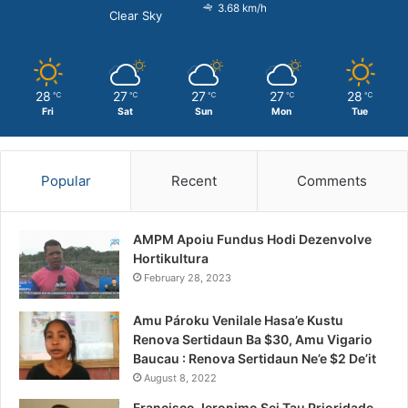
3.68 km/h
Clear Sky
28
27
27
27
28
℃
℃
℃
℃
℃
Fri
Sat
Sun
Mon
Tue
Popular
Recent
Comments
AMPM Apoiu Fundus Hodi Dezenvolve
Hortikultura
February 28, 2023
Amu Pároku Venilale Hasa’e Kustu
Renova Sertidaun Ba $30, Amu Vigario
Baucau : Renova Sertidaun Ne’e $2 De’it
August 8, 2022
Francisco Jeronimo Sei Tau Prioridade