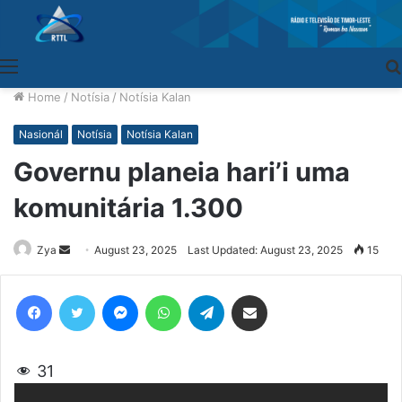
Menu
Home
/
Notísia
/
Notísia Kalan
Nasionál
Notísia
Notísia Kalan
Governu planeia hari’i uma
komunitária 1.300
Zya
Send
August 23, 2025
Last Updated: August 23, 2025
15
an
email
Facebook
Twitter
Messenger
WhatsApp
Telegram
Share via Email
31