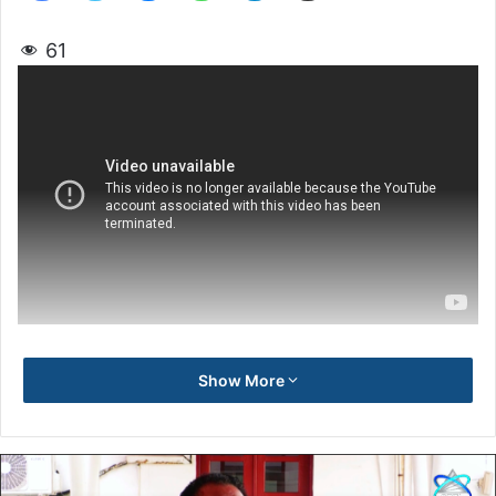
61
Show More