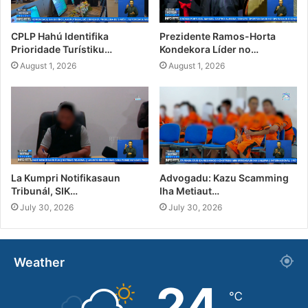
CPLP Hahú Identifika
Prezidente Ramos-Horta
Prioridade Turístiku…
Kondekora Líder no…
August 1, 2026
August 1, 2026
La Kumpri Notifikasaun
Advogadu: Kazu Scamming
Tribunál, SIK…
Iha Metiaut…
July 30, 2026
July 30, 2026
Weather
24
℃