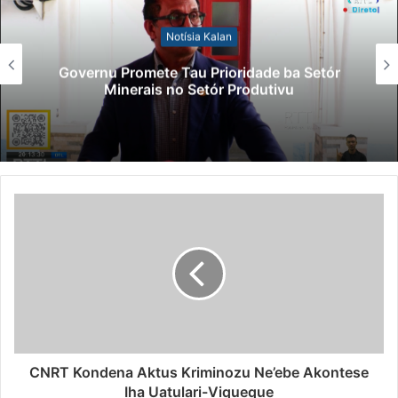
Notísia Kalan
Governu Promete Tau Prioridade ba Setór
Minerais no Setór Produtivu
CNRT Kondena Aktus Kriminozu Ne’ebe Akontese
Iha Uatulari-Viqueque