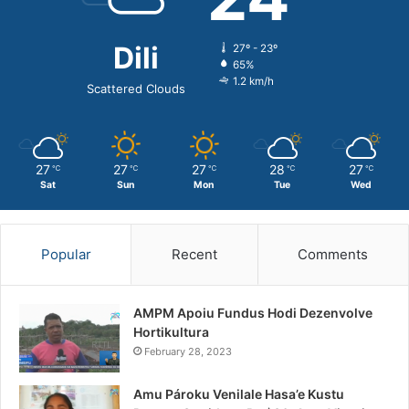
Dili
27º - 23º
65%
1.2 km/h
Scattered Clouds
27
27
27
28
27
℃
℃
℃
℃
℃
Sat
Sun
Mon
Tue
Wed
Popular
Recent
Comments
AMPM Apoiu Fundus Hodi Dezenvolve
Hortikultura
February 28, 2023
Amu Pároku Venilale Hasa’e Kustu