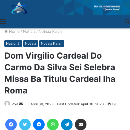
Menu
Home
/
Notísia
/
Notísia Kalan
Nasionál
Notísia
Notísia Kalan
Dom Virgilio Cardeal Do
Carmo Da Silva Sei Selebra
Missa Ba Titulu Cardeal Iha
Roma
Zya
Send
April 30, 2023
Last Updated: April 30, 2023
19
an
email
Facebook
Twitter
Messenger
WhatsApp
Telegram
Share via Email