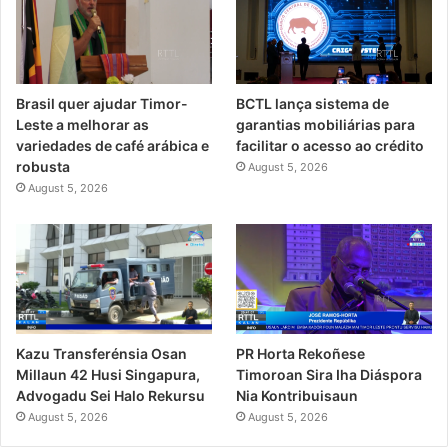
Brasil quer ajudar Timor-
BCTL lança sistema de
Leste a melhorar as
garantias mobiliárias para
variedades de café arábica e
facilitar o acesso ao crédito
robusta
August 5, 2026
August 5, 2026
PR Horta Rekoñese
Kazu Transferénsia Osan
Timoroan Sira Iha Diáspora
Millaun 42 Husi Singapura,
Nia Kontribuisaun
Advogadu Sei Halo Rekursu
August 5, 2026
August 5, 2026