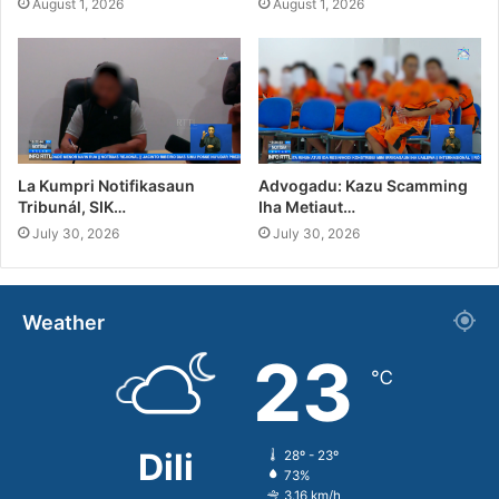
August 1, 2026
August 1, 2026
La Kumpri Notifikasaun
Advogadu: Kazu Scamming
Tribunál, SIK…
Iha Metiaut…
July 30, 2026
July 30, 2026
Weather
23
℃
Dili
28º - 23º
73%
3.16 km/h