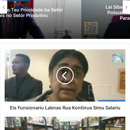
Lei Siberseguransa Ajuda Autoridade
Polisiál Kaptura Autór Kriminozu ho
Paradeiru Iha Estranjeiru
Eis Funsionariu Labnas Rua Kontinua Simu Salariu