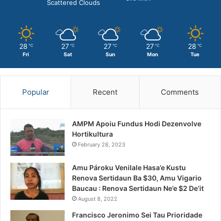
Scattered Clouds
28
27
27
27
28
℃
℃
℃
℃
℃
Fri
Sat
Sun
Mon
Tue
Popular
Recent
Comments
AMPM Apoiu Fundus Hodi Dezenvolve
Hortikultura
February 28, 2023
Amu Pároku Venilale Hasa’e Kustu
Renova Sertidaun Ba $30, Amu Vigario
Baucau : Renova Sertidaun Ne’e $2 De’it
August 8, 2022
Francisco Jeronimo Sei Tau Prioridade