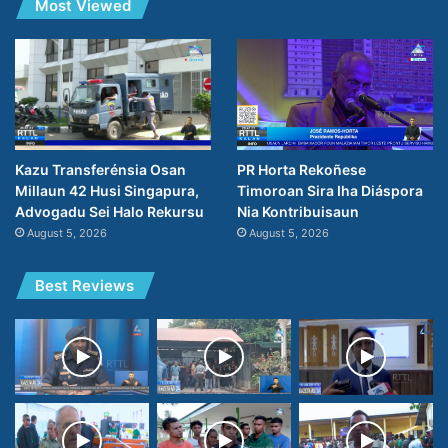
Most Viewed
PR Horta Rekoñese
Kazu Transferénsia Osan
Timoroan Sira Iha Diáspora
Millaun 42 Husi Singapura,
Nia Kontribuisaun
Advogadu Sei Halo Rekursu
August 5, 2026
August 5, 2026
Best Reviews