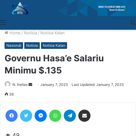
Menu
Home
/
Notísia
/
Notísia Kalan
Nasionál
Notísia
Notísia Kalan
Governu Hasa’e Salariu
Minimu $.135
N. freitas
Send
January 7, 2023
Last Updated: January 7, 2023
an
36
email
Facebook
Twitter
Messenger
WhatsApp
Telegram
Share via Email
49