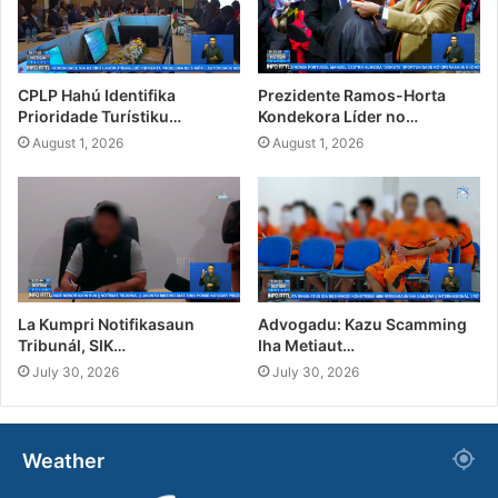
CPLP Hahú Identifika
Prezidente Ramos-Horta
Prioridade Turístiku…
Kondekora Líder no…
August 1, 2026
August 1, 2026
La Kumpri Notifikasaun
Advogadu: Kazu Scamming
Tribunál, SIK…
Iha Metiaut…
July 30, 2026
July 30, 2026
Weather