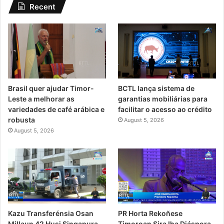
Recent
Brasil quer ajudar Timor-
BCTL lança sistema de
Leste a melhorar as
garantias mobiliárias para
variedades de café arábica e
facilitar o acesso ao crédito
robusta
August 5, 2026
August 5, 2026
PR Horta Rekoñese
Kazu Transferénsia Osan
Timoroan Sira Iha Diáspora
Millaun 42 Husi Singapura,