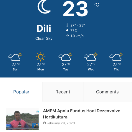
23
℃
Dili
27º - 23º
77%
1.9 km/h
Clear Sky
27
27
27
27
27
℃
℃
℃
℃
℃
Sun
Mon
Tue
Wed
Thu
Popular
Recent
Comments
AMPM Apoiu Fundus Hodi Dezenvolve
Hortikultura
February 28, 2023