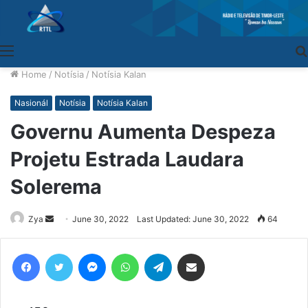
Menu
Home
/
Notísia
/
Notísia Kalan
Nasionál
Notísia
Notísia Kalan
Governu Aumenta Despeza
Projetu Estrada Laudara
Solerema
Zya
Send
June 30, 2022
Last Updated: June 30, 2022
64
an
email
Facebook
Twitter
Messenger
WhatsApp
Telegram
Share via Email