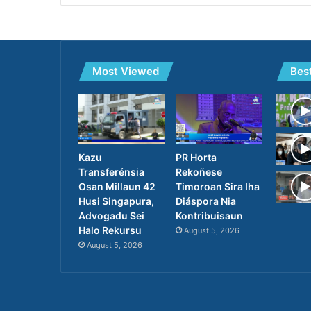
Most Viewed
Bes
PR Horta
Kazu
Rekoñese
Transferénsia
Timoroan Sira Iha
Osan Millaun 42
Diáspora Nia
Husi Singapura,
Kontribuisaun
Advogadu Sei
Halo Rekursu
August 5, 2026
August 5, 2026