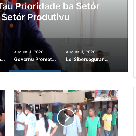
au Prioridade ba Setór
 Setór Produtivu
August 4, 2026
August 4, 2026
PR Horta Rekoñese Timoroan Sira Iha Diáspora Nia Kontribuisaun
Governu Promete Tau Prioridade ba Setór Minerais no Setór Produtivu
Lei Siberseguransa Ajuda Autoridade Polisiál Kaptura Autór Kriminozu ho Paradeiru Iha Estranjeiru