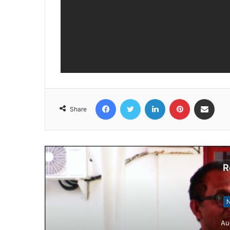
Facebook
Twitter
LinkedIn
Pinterest
Share via Email
Share
R
N
Au