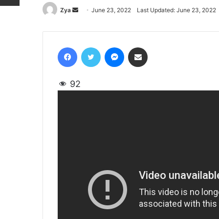
Zya
Send
June 23, 2022
Last Updated: June 23, 2022
an
email
Facebook
Twitter
Messenger
Share via Email
92