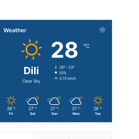
Weather
28
℃
Dili
28º - 23º
55%
3.75 km/h
Clear Sky
28
27
27
27
28
℃
℃
℃
℃
℃
Fri
Sat
Sun
Mon
Tue