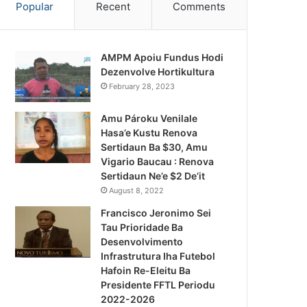
Popular
Recent
Comments
AMPM Apoiu Fundus Hodi
Dezenvolve Hortikultura
February 28, 2023
Amu Pároku Venilale
Hasa’e Kustu Renova
Sertidaun Ba $30, Amu
Vigario Baucau : Renova
Sertidaun Ne’e $2 De’it
August 8, 2022
Francisco Jeronimo Sei
Tau Prioridade Ba
Desenvolvimento
Infrastrutura Iha Futebol
Notísia Kalan
Hafoin Re-Eleitu Ba
Presidente FFTL Periodu
August 4, 2026
2022-2026