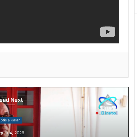
ead Next
otísia Kalan
gust 4, 2026