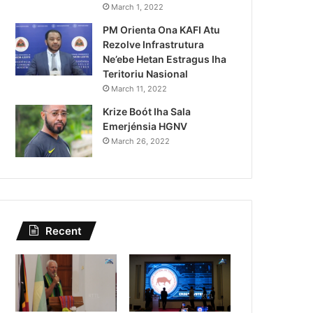
Lei Siberseguransa Ajuda Au
March 1, 2022
PM Orienta Ona KAFI Atu
Kaptura Autór Kriminozu h
Rezolve Infrastrutura
Estranjeiru
Ne’ebe Hetan Estragus Iha
Teritoriu Nasional
March 11, 2022
Krize Boót Iha Sala
Emerjénsia HGNV
March 26, 2022
Recent