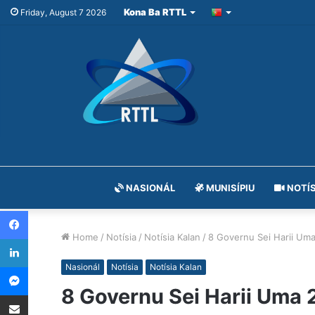
Kona Ba RTTL
Friday, August 7 2026
NASIONÁL
MUNISÍPIU
NOTÍS
Facebook
Home
/
Notísia
/
Notísia Kalan
/
8 Governu Sei Harii Uma
LinkedIn
Messenger
Nasionál
Notísia
Notísia Kalan
8 Governu Sei Harii Uma 
Share via Email