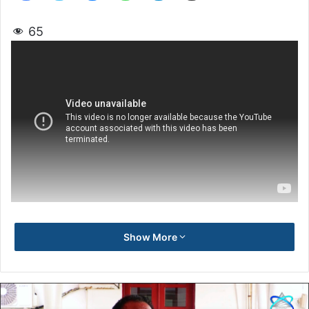
65
Show More