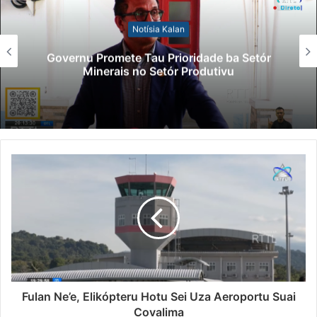
Notísia Kalan
Governu Promete Tau Prioridade ba Setór
Minerais no Setór Produtivu
Fulan Ne’e, Elikópteru Hotu Sei Uza Aeroportu Suai
Covalima