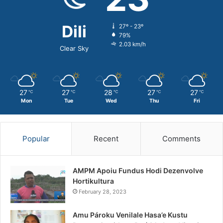
Dili
27º - 23º
79%
2.03 km/h
Clear Sky
27
27
28
27
27
℃
℃
℃
℃
℃
Mon
Tue
Wed
Thu
Fri
Popular
Recent
Comments
AMPM Apoiu Fundus Hodi Dezenvolve
Hortikultura
February 28, 2023
Amu Pároku Venilale Hasa’e Kustu