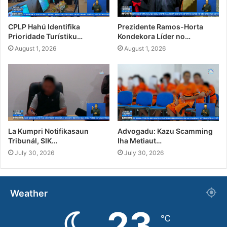
CPLP Hahú Identifika
Prezidente Ramos-Horta
Prioridade Turístiku…
Kondekora Líder no…
August 1, 2026
August 1, 2026
La Kumpri Notifikasaun
Advogadu: Kazu Scamming
Tribunál, SIK…
Iha Metiaut…
July 30, 2026
July 30, 2026
Weather
23
℃