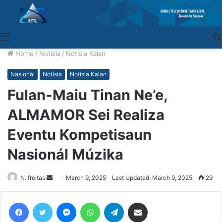
Menu
Home
/
Notísia
/
Notísia Kalan
Nasionál
Notísia
Notísia Kalan
Fulan-Maiu Tinan Ne’e,
ALMAMOR Sei Realiza
Eventu Kompetisaun
Nasionál Múzika
N. freitas
Send
March 9, 2025
Last Updated: March 9, 2025
29
an
email
Facebook
Twitter
Messenger
WhatsApp
Telegram
Share via Email