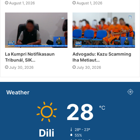
August 1, 2026
August 1, 2026
La Kumpri Notifikasaun
Advogadu: Kazu Scamming
Tribunál, SIK…
Iha Metiaut…
July 30, 2026
July 30, 2026
Weather
28
℃
Dili
28º - 23º
55%