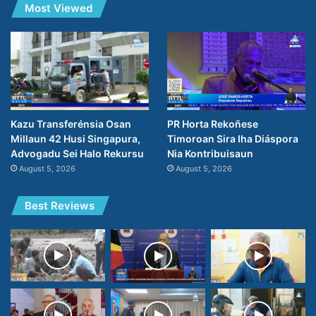
Most Viewed
PR Horta Rekoñese
Kazu Transferénsia Osan
Timoroan Sira Iha Diáspora
Millaun 42 Husi Singapura,
Nia Kontribuisaun
Advogadu Sei Halo Rekursu
August 5, 2026
August 5, 2026
Best Reviews