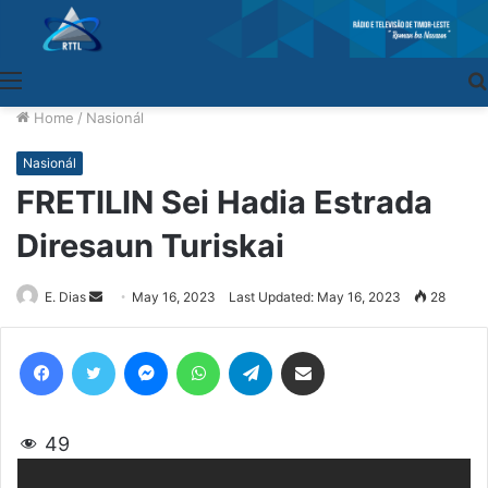
Menu
Home
/
Nasionál
Nasionál
FRETILIN Sei Hadia Estrada
Diresaun Turiskai
E. Dias
Send
May 16, 2023
Last Updated: May 16, 2023
28
an
email
Facebook
Twitter
Messenger
WhatsApp
Telegram
Share via Email
49