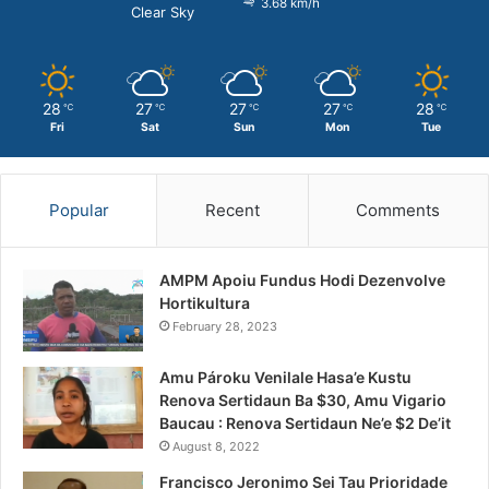
3.68 km/h
Clear Sky
28
27
27
27
28
℃
℃
℃
℃
℃
Fri
Sat
Sun
Mon
Tue
Popular
Recent
Comments
AMPM Apoiu Fundus Hodi Dezenvolve
Hortikultura
February 28, 2023
Amu Pároku Venilale Hasa’e Kustu
Renova Sertidaun Ba $30, Amu Vigario
Baucau : Renova Sertidaun Ne’e $2 De’it
August 8, 2022
Francisco Jeronimo Sei Tau Prioridade