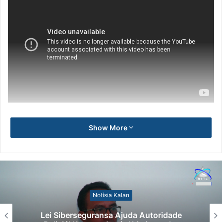
Show More
Notísia Kalan
Kazu Transferénsia Osan Millaun 42 Husi