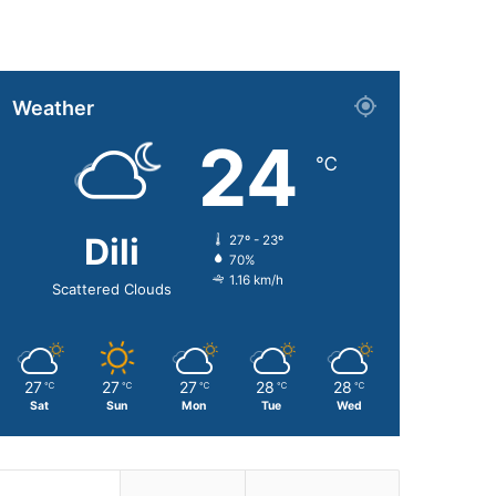
Weather
24
℃
Dili
27º - 23º
70%
1.16 km/h
Scattered Clouds
27
27
27
28
28
℃
℃
℃
℃
℃
Sat
Sun
Mon
Tue
Wed