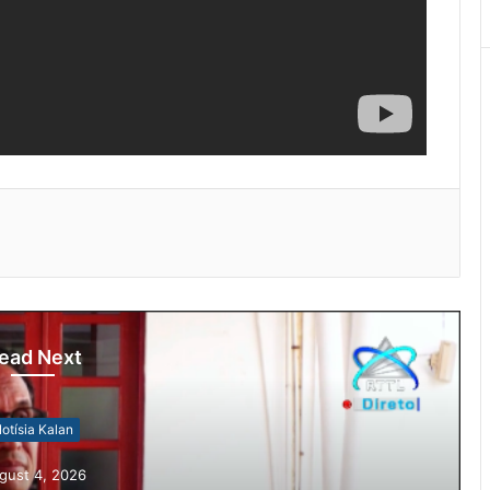
ead Next
otísia Kalan
gust 4, 2026