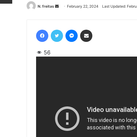
N. freitas
Send
February 22, 2024
Last Updated: Febru
an
email
Facebook
Twitter
Messenger
Share via Email
56