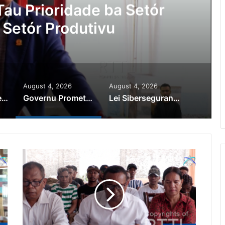
au Prioridade ba Setór
 Setór Produtivu
August 4, 2026
August 4, 2026
PR Horta Rekoñese Timoroan Sira Iha Diáspora Nia Kontribuisaun
Governu Promete Tau Prioridade ba Setór Minerais no Setór Produtivu
Lei Siberseguransa Ajuda Autoridade Polisiál Kaptura Autór Kriminozu ho Paradeiru Iha Estranjeiru