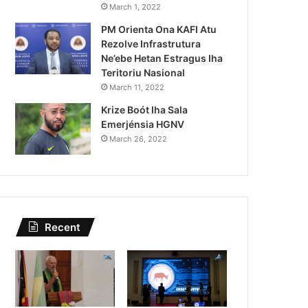
Lei Siberseguransa Ajuda Au
March 1, 2022
PM Orienta Ona KAFI Atu
Kaptura Autór Kriminozu h
Rezolve Infrastrutura
Estranjeiru
Ne’ebe Hetan Estragus Iha
Teritoriu Nasional
March 11, 2022
Krize Boót Iha Sala
Emerjénsia HGNV
March 26, 2022
Recent