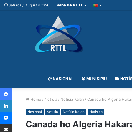
Kona Ba RTTL
Saturday, August 8 2026
NASIONÁL
MUNISÍPIU
NOTÍS
Facebook
Home
/
Notísia
/
Notísia Kalan
/
Canada ho Algeria Hakar
LinkedIn
Messenger
Nasionál
Notísia
Notísia Kalan
Notisias
Canada ho Algeria Hakara
Share via Email