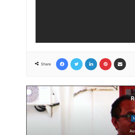
Facebook
Twitter
LinkedIn
Pinterest
Share via Email
Share
R
N
Au