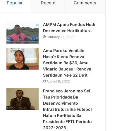
Popular
Recent
Comments
AMPM Apoiu Fundus Hodi
Dezenvolve Hortikultura
February 28, 2023
Amu Pároku Venilale
Hasa’e Kustu Renova
Sertidaun Ba $30, Amu
Vigario Baucau : Renova
Sertidaun Ne’e $2 De’it
August 8, 2022
Francisco Jeronimo Sei
Tau Prioridade Ba
Desenvolvimento
Infrastrutura Iha Futebol
Notísia Kalan
Hafoin Re-Eleitu Ba
Presidente FFTL Periodu
August 4, 2026
2022-2026