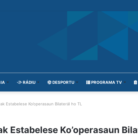
IA
RÁDIU
DESPORTU
PROGRAMA TV
ak Estabelese Ko’operasaun Bilaterál ho TL
k Estabelese Ko’operasaun Bila