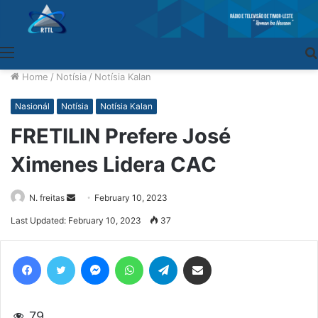
Menu
Home
/
Notísia
/
Notísia Kalan
Nasionál
Notísia
Notísia Kalan
FRETILIN Prefere José
Ximenes Lidera CAC
N. freitas
Send
February 10, 2023
an
Last Updated: February 10, 2023
37
email
Facebook
Twitter
Messenger
WhatsApp
Telegram
Share via Email
79