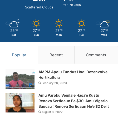
79%
1.78 km/h
Scattered Clouds
25
27
27
27
27
℃
℃
℃
℃
℃
Sat
Sun
Mon
Tue
Wed
Popular
Recent
Comments
AMPM Apoiu Fundus Hodi Dezenvolve
Hortikultura
February 28, 2023
Amu Pároku Venilale Hasa’e Kustu
Renova Sertidaun Ba $30, Amu Vigario
Baucau : Renova Sertidaun Ne’e $2 De’it
August 8, 2022