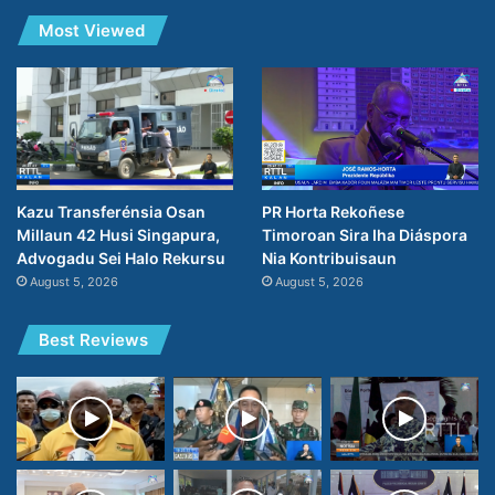
Most Viewed
PR Horta Rekoñese
Kazu Transferénsia Osan
Timoroan Sira Iha Diáspora
Millaun 42 Husi Singapura,
Nia Kontribuisaun
Advogadu Sei Halo Rekursu
August 5, 2026
August 5, 2026
Best Reviews