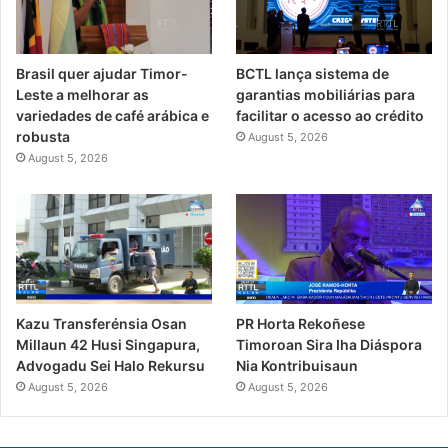
Brasil quer ajudar Timor-
BCTL lança sistema de
Leste a melhorar as
garantias mobiliárias para
variedades de café arábica e
facilitar o acesso ao crédito
robusta
August 5, 2026
August 5, 2026
PR Horta Rekoñese
Kazu Transferénsia Osan
Timoroan Sira Iha Diáspora
Millaun 42 Husi Singapura,
Nia Kontribuisaun
Advogadu Sei Halo Rekursu
August 5, 2026
August 5, 2026