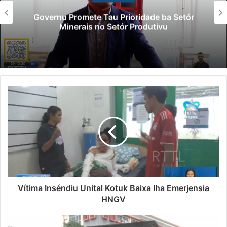
Governu Promete Tau Prioridade ba Setór
Minerais no Setór Produtivu
Vítima Inséndiu Unital Kotuk Baixa Iha Emerjensia
HNGV