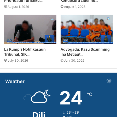
Prioridade Turístiku…
Kondekora Líder no…
August 1, 2026
August 1, 2026
La Kumpri Notifikasaun
Advogadu: Kazu Scamming
Tribunál, SIK…
Iha Metiaut…
July 30, 2026
July 30, 2026
Weather
24
℃
Dili
25º - 23º