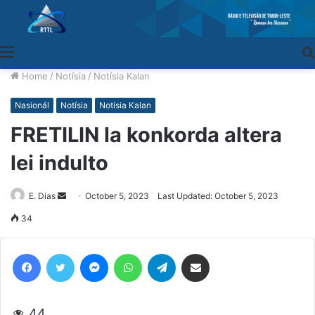
Menu
Home
/
Notísia
/
Notísia Kalan
Nasionál
Notísia
Notísia Kalan
FRETILIN la konkorda altera
lei indulto
E. Dias
Send
October 5, 2023
Last Updated: October 5, 2023
an
34
email
Facebook
Twitter
Messenger
WhatsApp
Telegram
Share via Email
44