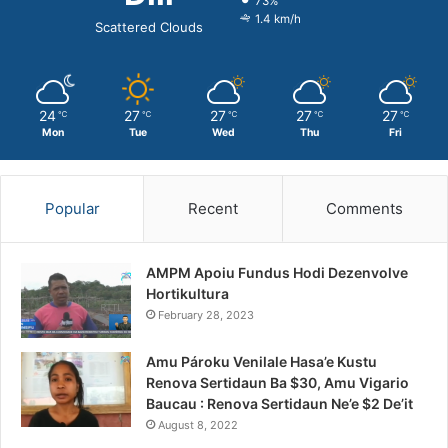
73%
1.4 km/h
Scattered Clouds
24
27
27
27
27
℃
℃
℃
℃
℃
Mon
Tue
Wed
Thu
Fri
Popular
Recent
Comments
AMPM Apoiu Fundus Hodi Dezenvolve
Hortikultura
February 28, 2023
Amu Pároku Venilale Hasa’e Kustu
Renova Sertidaun Ba $30, Amu Vigario
Baucau : Renova Sertidaun Ne’e $2 De’it
August 8, 2022