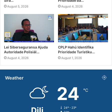
Sira…
Prioridade ba…
August 5, 2026
August 4, 2026
Lei Siberseguransa Ajuda
CPLP Hahú Identifika
Autoridade Polisiál…
Prioridade Turístiku…
August 4, 2026
August 1, 2026
Weather
24
℃
Dili
24º - 23º