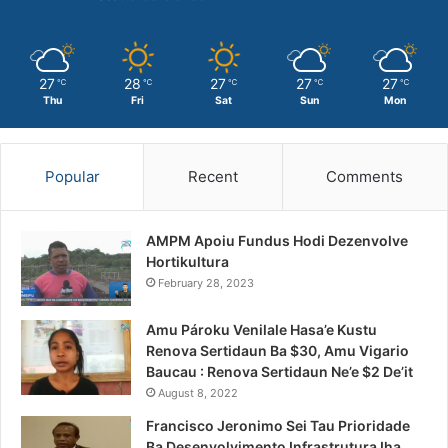
27
28
27
27
27
℃
℃
℃
℃
℃
Thu
Fri
Sat
Sun
Mon
Popular
Recent
Comments
AMPM Apoiu Fundus Hodi Dezenvolve
Hortikultura
February 28, 2023
Amu Pároku Venilale Hasa’e Kustu
Renova Sertidaun Ba $30, Amu Vigario
Baucau : Renova Sertidaun Ne’e $2 De’it
August 8, 2022
Francisco Jeronimo Sei Tau Prioridade
Ba Desenvolvimento Infrastrutura Iha