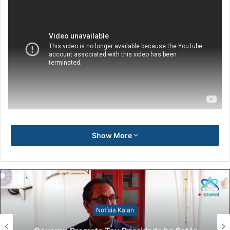
Show More
Notísia Kalan
Lei Siberseguransa Ajuda Autoridade