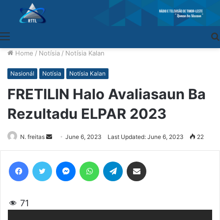
Menu
Home
/
Notísia
/
Notísia Kalan
Nasionál
Notísia
Notísia Kalan
FRETILIN Halo Avaliasaun Ba
Rezultadu ELPAR 2023
N. freitas
Send
June 6, 2023
Last Updated: June 6, 2023
22
an
email
Facebook
Twitter
Messenger
WhatsApp
Telegram
Share via Email
71