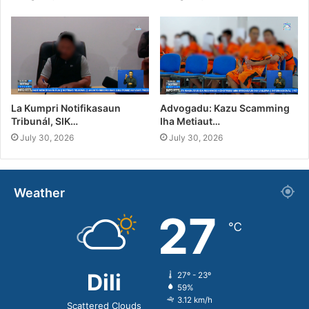
La Kumpri Notifikasaun
Advogadu: Kazu Scamming
Tribunál, SIK…
Iha Metiaut…
July 30, 2026
July 30, 2026
Weather
27
℃
Dili
27º - 23º
59%
3.12 km/h
Scattered Clouds