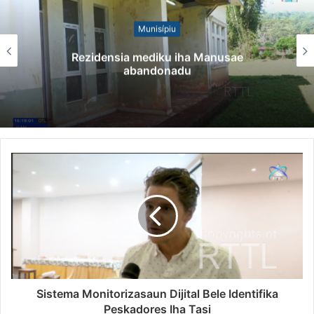
Notísia Kalan
Governu Promete Tau Prioridade ba Se
Minerais no Setór Produtivu
Sistema Monitorizasaun Dijital Bele Identifika
Peskadores Iha Tasi