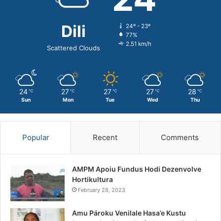
Dili
24º - 23º
77%
2.51 km/h
Scattered Clouds
24
27
27
27
28
℃
℃
℃
℃
℃
Sun
Mon
Tue
Wed
Thu
Popular
Recent
Comments
AMPM Apoiu Fundus Hodi Dezenvolve
Hortikultura
February 28, 2023
Amu Pároku Venilale Hasa’e Kustu