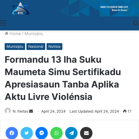
Menu
Home
/
Munisípiu
Munisípiu
Nasionál
Notísia
Formandu 13 Iha Suku
Maumeta Simu Sertifikadu
Apresiasaun Tanba Aplika
Aktu Livre Violénsia
N. freitas
Send
April 24, 2024
Last Updated: April 24, 2024
17
an
email
Facebook
Twitter
Messenger
WhatsApp
Telegram
Share via Email