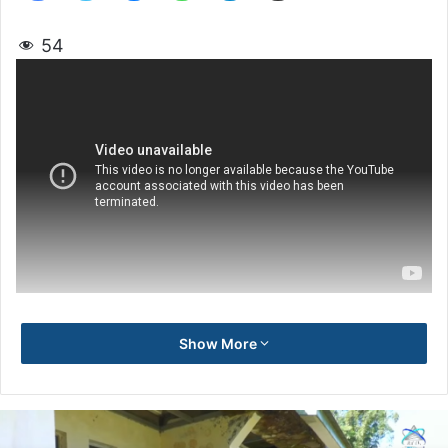
54
Show More