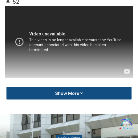
52
Show More
Notísia Kalan