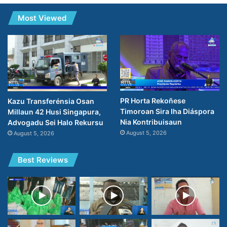
Most Viewed
PR Horta Rekoñese
Kazu Transferénsia Osan
Timoroan Sira Iha Diáspora
Millaun 42 Husi Singapura,
Nia Kontribuisaun
Advogadu Sei Halo Rekursu
August 5, 2026
August 5, 2026
Best Reviews