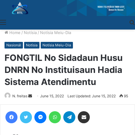
Menu
Home
/
Notísia
/
Notísia Meiu-Dia
Nasionál
Notísia
Notísia Meiu-Dia
FONGTIL No Sidadaun Husu
DNRN No Instituisaun Hadia
Sistema Atendimentu
N. freitas
Send
June 15, 2022
Last Updated: June 15, 2022
95
an
email
Facebook
Twitter
Messenger
WhatsApp
Telegram
Share via Email