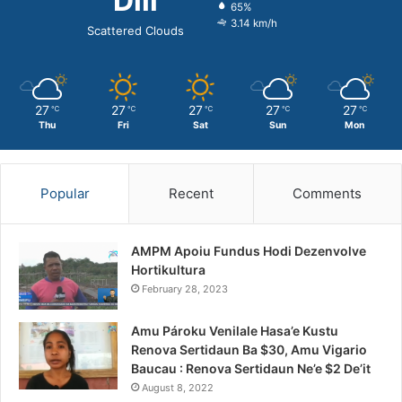
Dili
65%
3.14 km/h
Scattered Clouds
27
27
27
27
27
℃
℃
℃
℃
℃
Thu
Fri
Sat
Sun
Mon
Popular
Recent
Comments
AMPM Apoiu Fundus Hodi Dezenvolve
Hortikultura
February 28, 2023
Amu Pároku Venilale Hasa’e Kustu
Renova Sertidaun Ba $30, Amu Vigario
Baucau : Renova Sertidaun Ne’e $2 De’it
August 8, 2022