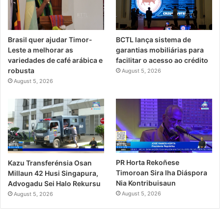
Brasil quer ajudar Timor-
BCTL lança sistema de
Leste a melhorar as
garantias mobiliárias para
variedades de café arábica e
facilitar o acesso ao crédito
robusta
August 5, 2026
August 5, 2026
PR Horta Rekoñese
Kazu Transferénsia Osan
Timoroan Sira Iha Diáspora
Millaun 42 Husi Singapura,
Nia Kontribuisaun
Advogadu Sei Halo Rekursu
August 5, 2026
August 5, 2026