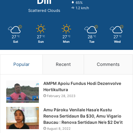
Dili
65%
1.2 km/h
Scattered Clouds
27
27
27
28
27
℃
℃
℃
℃
℃
Sat
Sun
Mon
Tue
Wed
Popular
Recent
Comments
AMPM Apoiu Fundus Hodi Dezenvolve
Hortikultura
February 28, 2023
Amu Pároku Venilale Hasa’e Kustu
Renova Sertidaun Ba $30, Amu Vigario
Baucau : Renova Sertidaun Ne’e $2 De’it
August 8, 2022