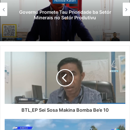
Notísia Kalan
Governu Promete Tau Prioridade ba Setór
Minerais no Setór Produtivu
BTL,EP Sei Sosa Makina Bomba Be’e 10