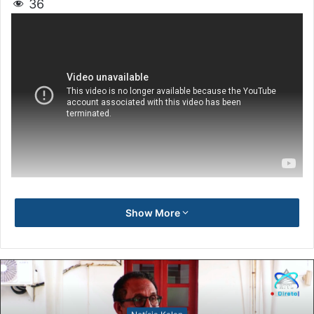
36
Show More