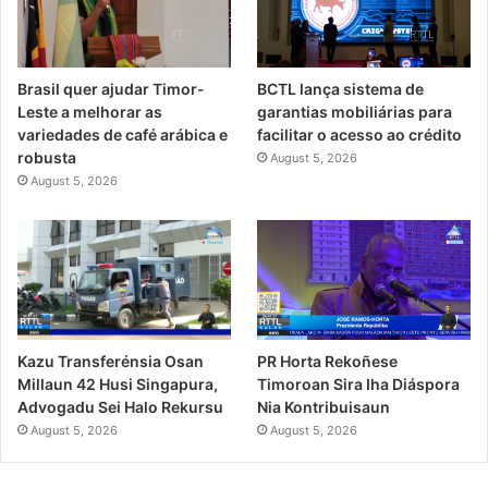
Brasil quer ajudar Timor-
BCTL lança sistema de
Leste a melhorar as
garantias mobiliárias para
variedades de café arábica e
facilitar o acesso ao crédito
robusta
August 5, 2026
August 5, 2026
PR Horta Rekoñese
Kazu Transferénsia Osan
Timoroan Sira Iha Diáspora
Millaun 42 Husi Singapura,
Nia Kontribuisaun
Advogadu Sei Halo Rekursu
August 5, 2026
August 5, 2026