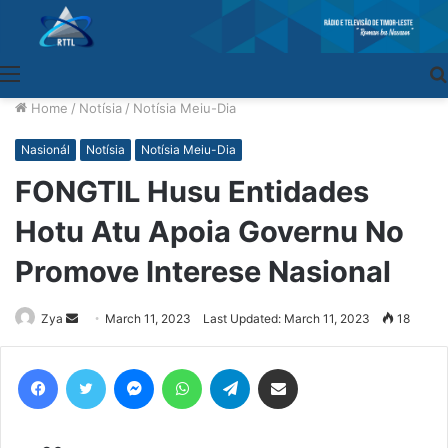
Menu
Home
/
Notísia
/
Notísia Meiu-Dia
Nasionál
Notísia
Notísia Meiu-Dia
FONGTIL Husu Entidades
Hotu Atu Apoia Governu No
Promove Interese Nasional
Zya
Send
March 11, 2023
Last Updated: March 11, 2023
18
an
email
Facebook
Twitter
Messenger
WhatsApp
Telegram
Share via Email