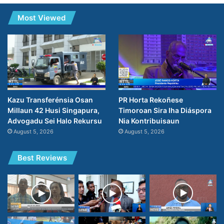
Most Viewed
PR Horta Rekoñese
Kazu Transferénsia Osan
Timoroan Sira Iha Diáspora
Millaun 42 Husi Singapura,
Nia Kontribuisaun
Advogadu Sei Halo Rekursu
August 5, 2026
August 5, 2026
Best Reviews