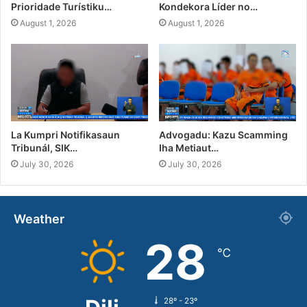
Prioridade Turístiku…
Kondekora Líder no…
August 1, 2026
August 1, 2026
La Kumpri Notifikasaun
Advogadu: Kazu Scamming
Tribunál, SIK…
Iha Metiaut…
July 30, 2026
July 30, 2026
Weather
28
℃
28º - 23º