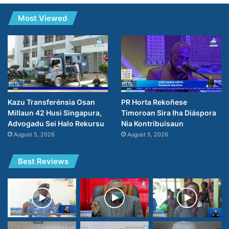
Most Viewed
PR Horta Rekoñese
Kazu Transferénsia Osan
Timoroan Sira Iha Diáspora
Millaun 42 Husi Singapura,
Nia Kontribuisaun
Advogadu Sei Halo Rekursu
August 5, 2026
August 5, 2026
Best Reviews