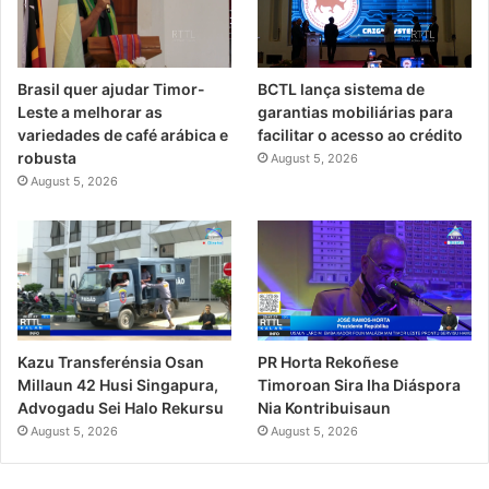
Brasil quer ajudar Timor-
BCTL lança sistema de
Leste a melhorar as
garantias mobiliárias para
variedades de café arábica e
facilitar o acesso ao crédito
robusta
August 5, 2026
August 5, 2026
PR Horta Rekoñese
Kazu Transferénsia Osan
Timoroan Sira Iha Diáspora
Millaun 42 Husi Singapura,
Nia Kontribuisaun
Advogadu Sei Halo Rekursu
August 5, 2026
August 5, 2026