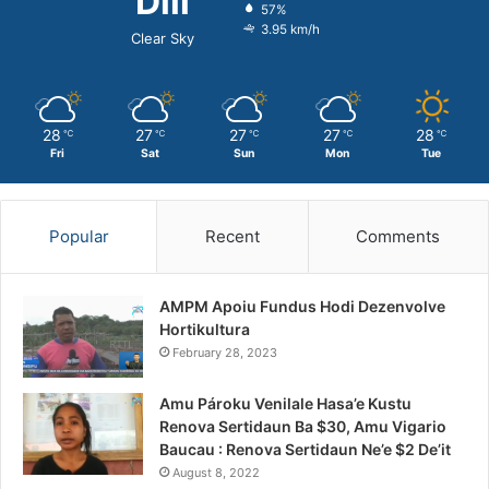
Dili
57%
3.95 km/h
Clear Sky
28
27
27
27
28
℃
℃
℃
℃
℃
Fri
Sat
Sun
Mon
Tue
Popular
Recent
Comments
AMPM Apoiu Fundus Hodi Dezenvolve
Hortikultura
February 28, 2023
Amu Pároku Venilale Hasa’e Kustu
Renova Sertidaun Ba $30, Amu Vigario
Baucau : Renova Sertidaun Ne’e $2 De’it
August 8, 2022