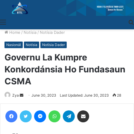
Menu
Home
/
Notísia
/
Notísia Dader
Nasionál
Notísia
Notísia Dader
Governu La Kumpre
Konkordánsia Ho Fundasaun
CSMA
Zya
Send
June 30, 2023
Last Updated: June 30, 2023
28
an
email
Facebook
Twitter
Messenger
WhatsApp
Telegram
Share via Email