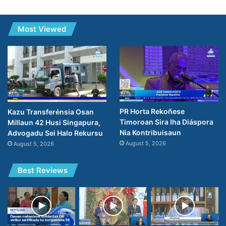
Most Viewed
PR Horta Rekoñese
Kazu Transferénsia Osan
Timoroan Sira Iha Diáspora
Millaun 42 Husi Singapura,
Nia Kontribuisaun
Advogadu Sei Halo Rekursu
August 5, 2026
August 5, 2026
Best Reviews