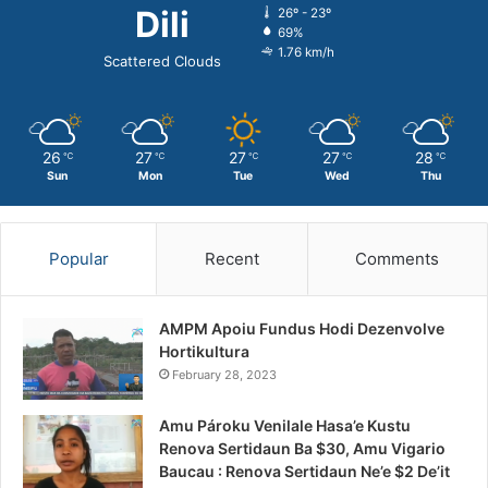
Dili
26º - 23º
69%
1.76 km/h
Scattered Clouds
26
27
27
27
28
℃
℃
℃
℃
℃
Sun
Mon
Tue
Wed
Thu
Popular
Recent
Comments
AMPM Apoiu Fundus Hodi Dezenvolve
Hortikultura
February 28, 2023
Amu Pároku Venilale Hasa’e Kustu
Renova Sertidaun Ba $30, Amu Vigario
Baucau : Renova Sertidaun Ne’e $2 De’it