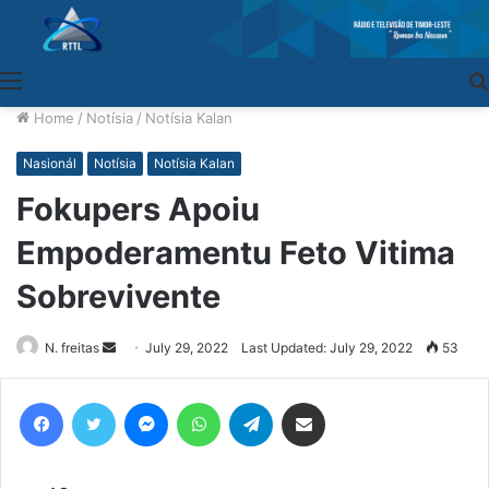
Menu
Home
/
Notísia
/
Notísia Kalan
Nasionál
Notísia
Notísia Kalan
Fokupers Apoiu
Empoderamentu Feto Vitima
Sobrevivente
N. freitas
Send
July 29, 2022
Last Updated: July 29, 2022
53
an
email
Facebook
Twitter
Messenger
WhatsApp
Telegram
Share via Email