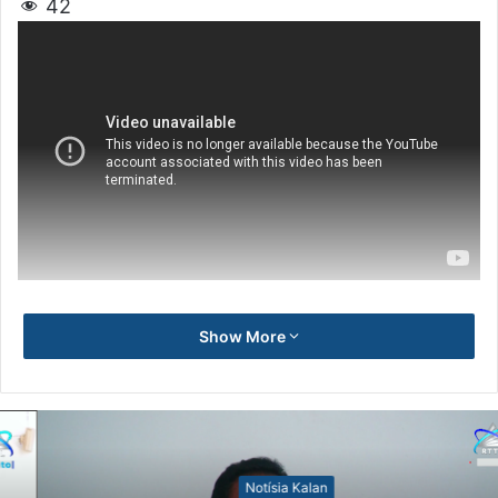
42
Show More
Notísia Kalan