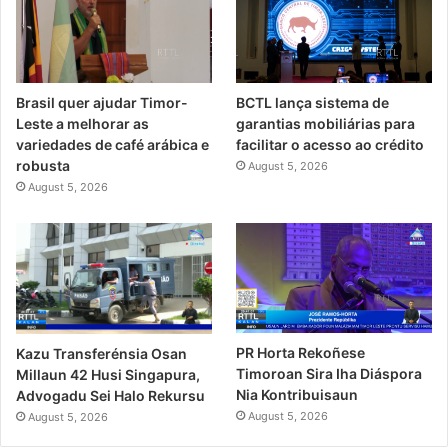
Brasil quer ajudar Timor-
BCTL lança sistema de
Leste a melhorar as
garantias mobiliárias para
variedades de café arábica e
facilitar o acesso ao crédito
robusta
August 5, 2026
August 5, 2026
PR Horta Rekoñese
Kazu Transferénsia Osan
Timoroan Sira Iha Diáspora
Millaun 42 Husi Singapura,
Nia Kontribuisaun
Advogadu Sei Halo Rekursu
August 5, 2026
August 5, 2026