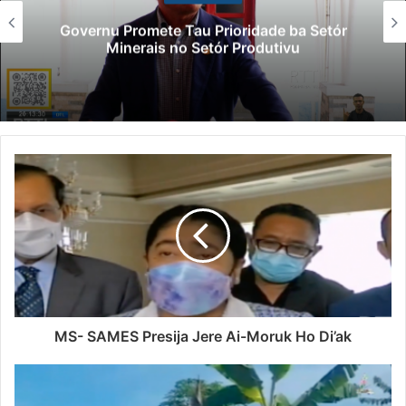
Governu Promete Tau Prioridade ba Setór
Minerais no Setór Produtivu
MS- SAMES Presija Jere Ai-Moruk Ho Di’ak