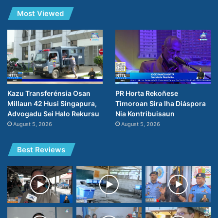
Most Viewed
PR Horta Rekoñese
Kazu Transferénsia Osan
Timoroan Sira Iha Diáspora
Millaun 42 Husi Singapura,
Nia Kontribuisaun
Advogadu Sei Halo Rekursu
August 5, 2026
August 5, 2026
Best Reviews