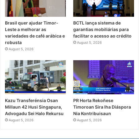
Brasil quer ajudar Timor-
BCTL lança sistema de
Leste a melhorar as
garantias mobiliárias para
variedades de café arábica e
facilitar o acesso ao crédito
robusta
August 5, 2026
August 5, 2026
PR Horta Rekoñese
Kazu Transferénsia Osan
Timoroan Sira Iha Diáspora
Millaun 42 Husi Singapura,
Nia Kontribuisaun
Advogadu Sei Halo Rekursu
August 5, 2026
August 5, 2026