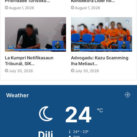
Prioridade Turístiku…
Kondekora Líder no…
August 1, 2026
August 1, 2026
La Kumpri Notifikasaun
Advogadu: Kazu Scamming
Tribunál, SIK…
Iha Metiaut…
July 30, 2026
July 30, 2026
Weather
24
℃
Dili
24º - 23º