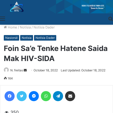
Menu
Home
/
Notísia
/
Notísia Dader
Nasionál
Notísia
Notísia Dader
Foin Sa’e Tenke Hatene Saida
Mak HIV-SIDA
N. freitas
Send
October 18, 2022
Last Updated: October 18, 2022
an
164
email
Facebook
Twitter
Messenger
WhatsApp
Telegram
Share via Email
350