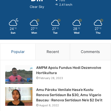
79%
2.41 km/h
Clear Sky
24
27
27
28
27
℃
℃
℃
℃
℃
Sun
Mon
Tue
Wed
Thu
Popular
Recent
Comments
AMPM Apoiu Fundus Hodi Dezenvolve
Hortikultura
February 28, 2023
Amu Pároku Venilale Hasa’e Kustu
Renova Sertidaun Ba $30, Amu Vigario
Baucau : Renova Sertidaun Ne’e $2 De’it
August 8, 2022