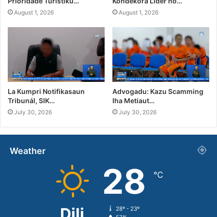
Prioridade Turístiku…
Kondekora Líder no…
August 1, 2026
August 1, 2026
La Kumpri Notifikasaun
Advogadu: Kazu Scamming
Tribunál, SIK…
Iha Metiaut…
July 30, 2026
July 30, 2026
Weather
28
℃
Dili
28º - 23º