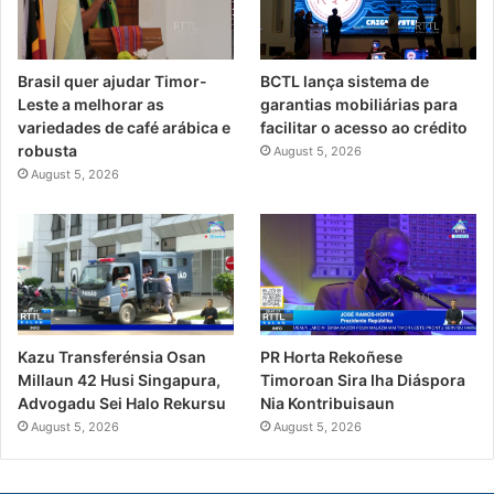
Brasil quer ajudar Timor-
BCTL lança sistema de
Leste a melhorar as
garantias mobiliárias para
variedades de café arábica e
facilitar o acesso ao crédito
robusta
August 5, 2026
August 5, 2026
PR Horta Rekoñese
Kazu Transferénsia Osan
Timoroan Sira Iha Diáspora
Millaun 42 Husi Singapura,
Nia Kontribuisaun
Advogadu Sei Halo Rekursu
August 5, 2026
August 5, 2026