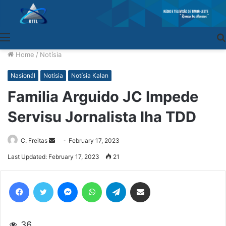
Menu
Home
/
Notísia
Nasionál
Notísia
Notísia Kalan
Familia Arguido JC Impede
Servisu Jornalista Iha TDD
C. Freitas
Send
February 17, 2023
an
Last Updated: February 17, 2023
21
email
Facebook
Twitter
Messenger
WhatsApp
Telegram
Share via Email
36