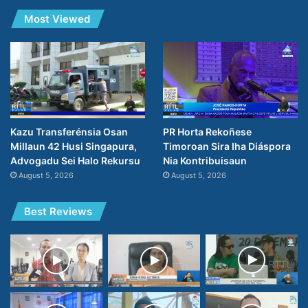
Most Viewed
PR Horta Rekoñese
Kazu Transferénsia Osan
Timoroan Sira Iha Diáspora
Millaun 42 Husi Singapura,
Nia Kontribuisaun
Advogadu Sei Halo Rekursu
August 5, 2026
August 5, 2026
Best Reviews