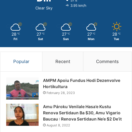
57%
3.95 km/h
Clear Sky
28
27
27
27
28
℃
℃
℃
℃
℃
Fri
Sat
Sun
Mon
Tue
Popular
Recent
Comments
AMPM Apoiu Fundus Hodi Dezenvolve
Hortikultura
February 28, 2023
Amu Pároku Venilale Hasa’e Kustu
Renova Sertidaun Ba $30, Amu Vigario
Baucau : Renova Sertidaun Ne’e $2 De’it
August 8, 2022