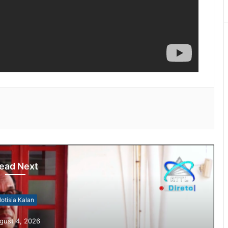
ead Next
otísia Kalan
gust 4, 2026