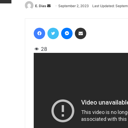
E. Dias
Send
September 2, 2023
Last Updated: Septem
an
email
Facebook
Twitter
Messenger
Share via Email
28