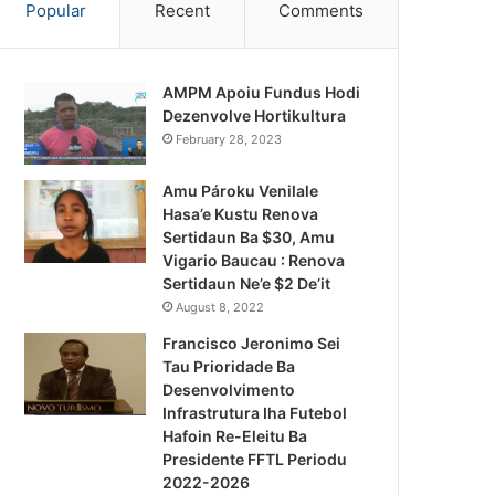
Popular
Recent
Comments
AMPM Apoiu Fundus Hodi
Dezenvolve Hortikultura
February 28, 2023
Amu Pároku Venilale
Hasa’e Kustu Renova
Sertidaun Ba $30, Amu
Vigario Baucau : Renova
Sertidaun Ne’e $2 De’it
August 8, 2022
Francisco Jeronimo Sei
Tau Prioridade Ba
Desenvolvimento
Infrastrutura Iha Futebol
Notísia Kalan
Hafoin Re-Eleitu Ba
Presidente FFTL Periodu
August 4, 2026
2022-2026