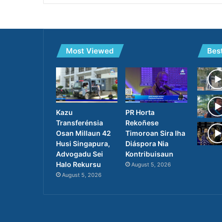
Most Viewed
Bes
PR Horta
Kazu
Rekoñese
Transferénsia
Timoroan Sira Iha
Osan Millaun 42
Diáspora Nia
Husi Singapura,
Kontribuisaun
Advogadu Sei
Halo Rekursu
August 5, 2026
August 5, 2026