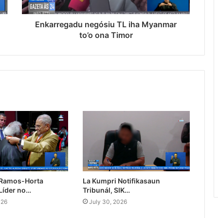
Enkarregadu negósiu TL iha Myanmar
to’o ona Timor
 Ramos-Horta
La Kumpri Notifikasaun
Líder no…
Tribunál, SIK…
026
July 30, 2026