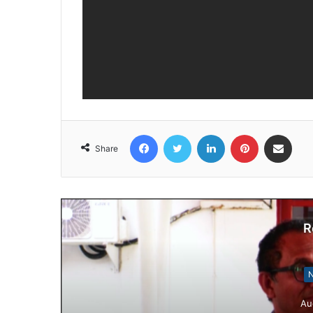
Facebook
Twitter
LinkedIn
Pinterest
Share via Email
Share
R
N
Au