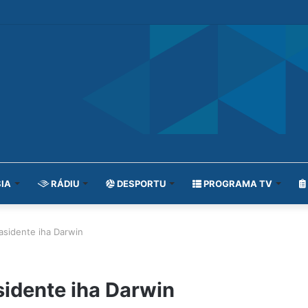
IA
RÁDIU
DESPORTU
PROGRAMA TV
 asidente iha Darwin
sidente iha Darwin