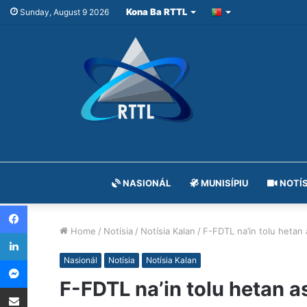
Kona Ba RTTL
Sunday, August 9 2026
NASIONÁL
MUNISÍPIU
NOTÍS
Facebook
Home
/
Notísia
/
Notísia Kalan
/
F-FDTL na’in tolu hetan
LinkedIn
Messenger
Nasionál
Notísia
Notísia Kalan
F-FDTL na’in tolu hetan a
Share via Email