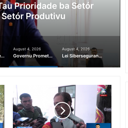
au Prioridade ba Setór
 Setór Produtivu
August 4, 2026
August 4, 2026
PR Horta Rekoñese Timoroan Sira Iha Diáspora Nia Kontribuisaun
Governu Promete Tau Prioridade ba Setór Minerais no Setór Produtivu
Lei Siberseguransa Ajuda Autoridade Polisiál Kaptura Autór Kriminozu ho Paradeiru Iha Estranjeiru