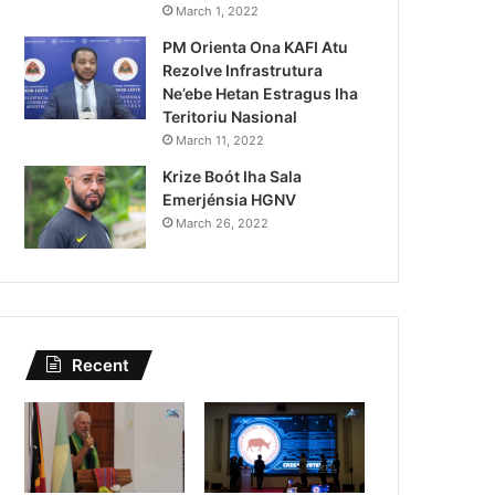
Lei Siberseguransa Ajuda Au
March 1, 2022
PM Orienta Ona KAFI Atu
Kaptura Autór Kriminozu h
Rezolve Infrastrutura
Estranjeiru
Ne’ebe Hetan Estragus Iha
Teritoriu Nasional
March 11, 2022
Krize Boót Iha Sala
Emerjénsia HGNV
March 26, 2022
Recent